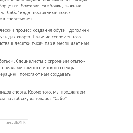
, борцовки, боксерки, самбовки, лыжные
ги. "Сабо" ведет постоянный поиск
ами спортсменов.
гический процесс создания обуви дополнен
вь для спорта. Наличие современного
ства в десятки тысяч пар в месяц дает нам
аботаем. Специалисты с огромным опытом
атериалами самого широкого спектра,
операцию помогают нам создавать
видов спорта. Кроме того, мы предлагаем
сы по любому из товаров "Сабо".
арт.: ЛБ04НК