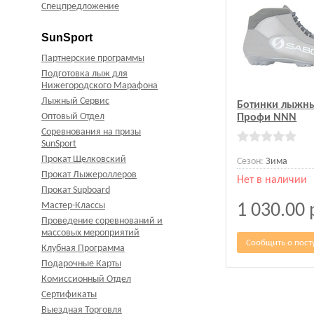
Спецпредложение
SunSport
Партнерские программы
Подготовка лыж для
Нижегородского Марафона
Лыжный Сервис
Ботинки лыжны
Оптовый Отдел
Профи NNN
Соревнования на призы
SunSport
Прокат Щелковский
Сезон:
Зима
Прокат Лыжероллеров
Нет в наличии
Прокат Supboard
Мастер-Классы
1 030.00
Проведение соревнований и
массовых мероприятий
Сообщить о пост
Клубная Программа
Подарочные Карты
Комиссионный Отдел
Сертификаты
Выездная Торговля