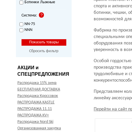
Ботинки Лыжные
спорта и активног
ботинки, чешки, о
Система:
возможностей для 
NN-75
NNN
Фабрика по произв
специальными опе
оборудования позв
уверенность в во
Сбросить фильтр
Особой гордостью
АКЦИИ и
производства пра
СПЕЦПРЕДЛОЖЕНИЯ
трудолюбивые и с
конкурентоспособ
Распродажа 15% зима
БЕСПЛАТНАЯ ДОСТАВКА
Представляем колл
Распродажа Кроссовок
линейку аксессуар
РАСПРОДАЖА KASTLE
РАСПРОДАЖА 11.11
Перейти на сайт п
РАСПРОДАЖА KV+
Распродажа Nord Ski
Организованная закупка