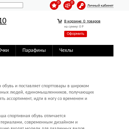
0
0
Личный кабинет
10
В корзине
0
товаров
на сумму:
0
Р
Оформить
Очки
Парафины
Чехлы
ю обувь и поставляет спорттовары в широком
гичных людей, единомышленников, получающих
ть ассортимент, идти в ногу со временем и
аша спортивная обувь отличается
материалами, современным дизайном и
екцию входят модели для различных видов