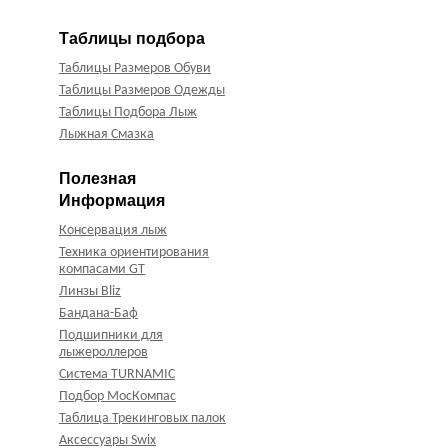
Таблицы подбора
Таблицы Размеров Обуви
Таблицы Размеров Одежды
Таблицы Подбора Лыж
Лыжная Смазка
Полезная
Информация
Консервация лыж
Техника ориентирования
компасами GT
Линзы Bliz
Бандана-Баф
Подшипники для
лыжероллеров
Система TURNAMIC
Подбор МосКомпас
Таблица Трекинговых палок
Аксессуары Swix