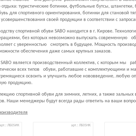
о отдыха: туристические ботинки, футбольные бутсы, штангетки
бувь для спортивного ориентирования, ботинки для становой тя
усовершенствования своей продукции в соответствии с запрос
одству спортивной обуви SABO находится в г. Кирове. Техноло
рациями, без которых невозможно выпускать современную обу
оляет с уверенностью смотреть в будущее. Мощность производ
зможности обеспечения даже самых крупных заказов.
 SABO является производственный коллектив, с которым мы р
ктически всех типов обуви, работавшие с комплектующими и м
тремящиеся освоить и улучшить любое нововведение, любую 
ную продукцию.
екцию спортивной обуви для зимних, летних, а также зальных 
ов. Наши менеджеры будут всегда рады ответить на ваши вопро
роизводителя
арт.: ЛБ05ИК
арт.: ЛБ05НК