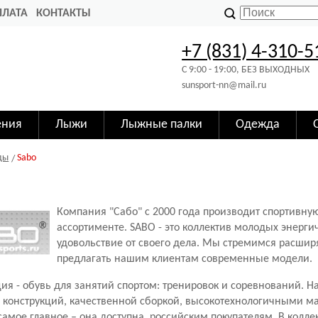
ПЛАТА
КОНТАКТЫ
+7 (831) 4-310-5
C 9:00 - 19:00, БЕЗ ВЫХОДНЫХ
sunsport-nn@mail.ru
ения
Лыжи
Лыжные палки
Одежда
ды
Sabo
Компания "Сабо" с 2000 года производит спортивну
ассортименте. SABO - это коллектив молодых энер
удовольствие от своего дела. Мы стремимся расширя
предлагать нашим клиентам современные модели.
я - обувь для занятий спортом: тренировок и соревнований. Н
 конструкций, качественной сборкой, высокотехнологичными 
самое главное – она доступна российским покупателям. В колл