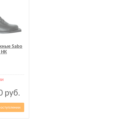
жные Sabo
 НК
ии
00
руб.
поступлении