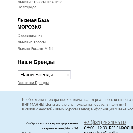
Лыжные Трассы Нижнего
Новгорода
Лыжная База
МОРОЗКО
Соревнования
Лыжные Трассы
Лыжня России 2018
Наши Бренды
Все наши Бренды
Изображения товара могут отличаться от
реального внешнего 
В
НИМАНИЕ! Цены актуальны только на товары в наличии!
В связи с неустойчивым курсом валют, информация о цене н
+7 (831) 4-310-510
«SunSport» является зарегистрированным
C 9:00 - 19:00, БЕЗ ВЫХОД
товарным знаком( №605037)
sunsport-nn@mail.ru