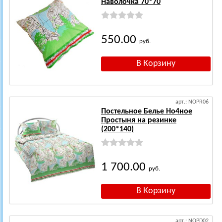
Наволочка 70*70
550.00
руб.
арт.: NOPR06
Постельное Белье Но4ное
Простыня на резинке
(200*140)
1 700.00
руб.
арт.: NOPD02