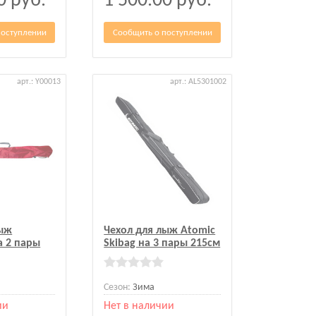
00
руб.
1 500.00
руб.
поступлении
Сообщить о поступлении
арт.: Y00013
арт.: AL5301002
лыж
Чехол для лыж Atomic
а 2 пары
Skibag на 3 пары 215см
Сезон:
Зима
ии
Нет в наличии