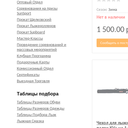
Оптовый Отдел
Соревнования на призы
Сезон:
Зима
SunSport
Нет в наличии
Прокат Щелковский
Прокат Лыжероллеров
1 500.00
Прокат Supboard
Мастер-Классы
Сообщить о пост
Проведение соревнований и
массовых мероприятий
Клубная Программа
Подарочные Карты
Комиссионный Отдел
Сертификаты
Выездная Торговля
Таблицы подбора
Таблицы Размеров Обуви
Таблицы Размеров Одежды
Таблицы Подбора Лыж
Лыжная Смазка
Чехол для лыж