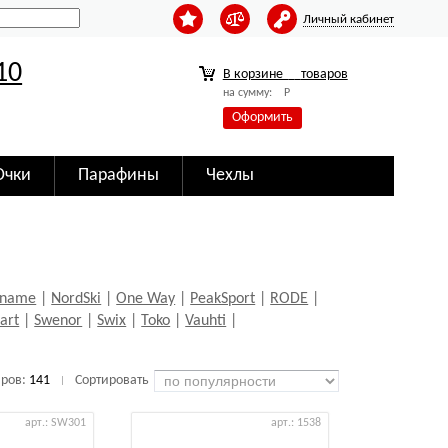
Личный кабинет
10
В корзине
товаров
на сумму:
Р
Оформить
Очки
Парафины
Чехлы
name
|
NordSki
|
One Way
|
PeakSport
|
RODE
|
tart
|
Swenor
|
Swix
|
Toko
|
Vauhti
|
аров:
141
Сортировать
|
арт.: SW301
арт.: 1538