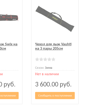
ыж Swix на
Чехол для лыж Vauhti
10см
на 3 пары 205см
Сезон:
Зима
ии
Нет в наличии
00
руб.
3 600.00
руб.
поступлении
Сообщить о поступлении