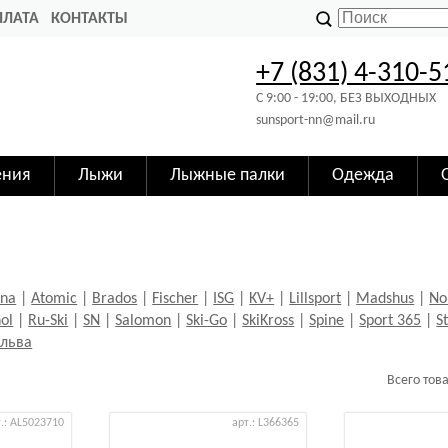
ПЛАТА
КОНТАКТЫ
+7 (831) 4-310-5
C 9:00 - 19:00, БЕЗ ВЫХОДНЫХ
sunsport-nn@mail.ru
ения
Лыжи
Лыжные палки
Одежда
ina
|
Atomic
|
Brados
|
Fischer
|
ISG
|
KV+
|
Lillsport
|
Madshus
|
No
ol
|
Ru-Ski
|
SN
|
Salomon
|
Ski-Go
|
SkiKross
|
Spine
|
Sport 365
|
S
льва
Всего тов
т.: AL5023710
арт.: L366365