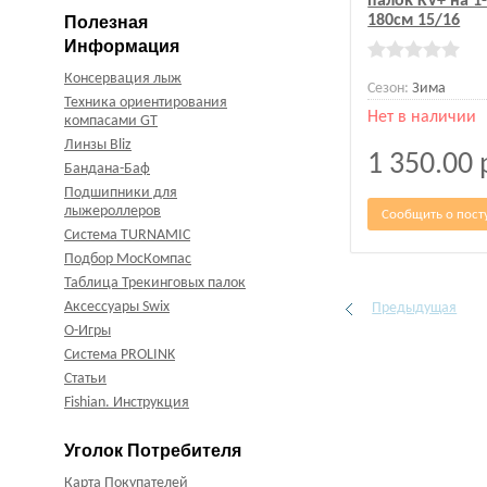
палок KV+ на 1
180см 15/16
Полезная
Информация
Консервация лыж
Сезон:
Зима
Техника ориентирования
Нет в наличии
компасами GT
Линзы Bliz
1 350.00
Бандана-Баф
Подшипники для
лыжероллеров
Сообщить о пост
Система TURNAMIC
Подбор МосКомпас
Таблица Трекинговых палок
Аксессуары Swix
Предыдущая
О-Игры
Система PROLINK
Статьи
Fishian. Инструкция
Уголок Потребителя
Карта Покупателей