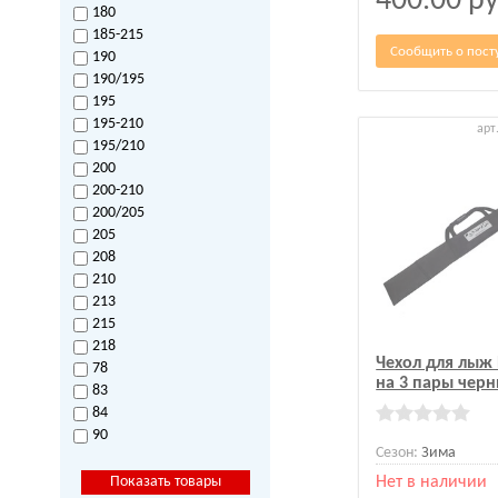
400.00
ру
180
185-215
Сообщить о пост
190
190/195
195
195-210
арт
195/210
200
200-210
200/205
205
208
210
213
215
218
Чехол для лыж 
78
на 3 пары чер
83
84
90
Сезон:
Зима
Нет в наличии