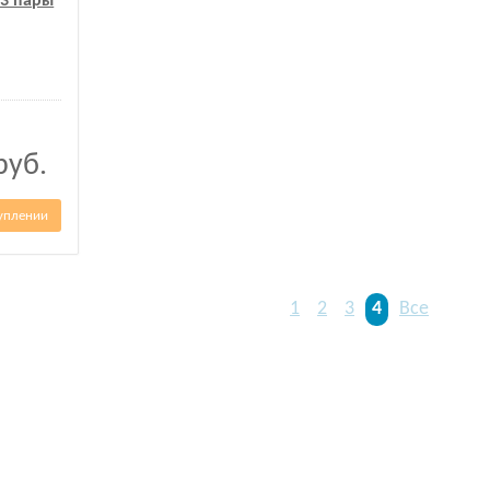
-3 пары
руб.
уплении
1
2
3
4
Все