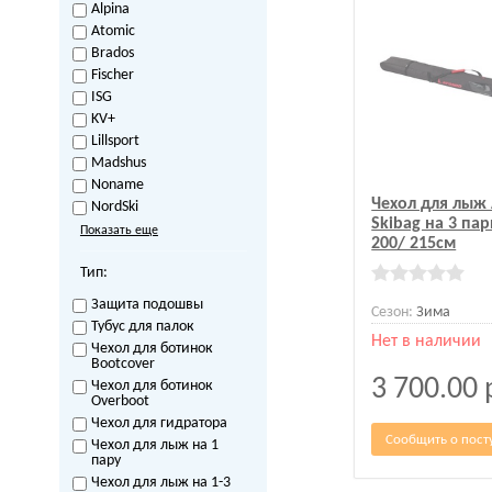
Alpina
Atomic
Brados
Fischer
ISG
KV+
Lillsport
Madshus
Noname
Чехол для лыж
NordSki
Skibag на 3 па
Показать еще
200/ 215см
Тип:
Защита подошвы
Сезон:
Зима
Тубус для палок
Нет в наличии
Чехол для ботинок
Bootcover
3 700.00
Чехол для ботинок
Overboot
Чехол для гидратора
Сообщить о пост
Чехол для лыж на 1
пару
Чехол для лыж на 1-3