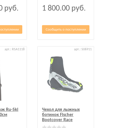
00
руб.
1 800.00
руб.
поступлении
Сообщить о поступлении
арт.: RSA1118
арт.: S06911
ыж Ru-Ski
Чехол для лыжных
90см
ботинок Fischer
Bootcover Race