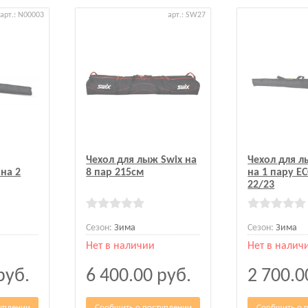
арт.: N00003
арт.: SW27
Чехол для лыж Swix на
Чехол для л
на 2
8 пар 215см
на 1 пару E
22/23
Сезон:
Зима
Сезон:
Зима
Нет в наличии
Нет в налич
руб.
6 400.00
руб.
2 700.
уплении
Сообщить о поступлении
Сообщить о 