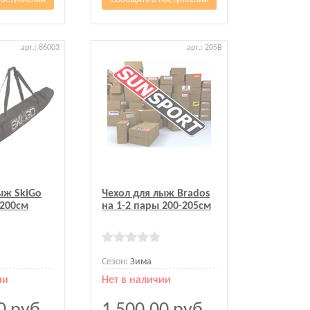
арт.: 86003
арт.: 205B
ыж SkiGo
Чехол для лыж Brados
 200см
на 1-2 пары 200-205см
Сезон:
Зима
ии
Нет в наличии