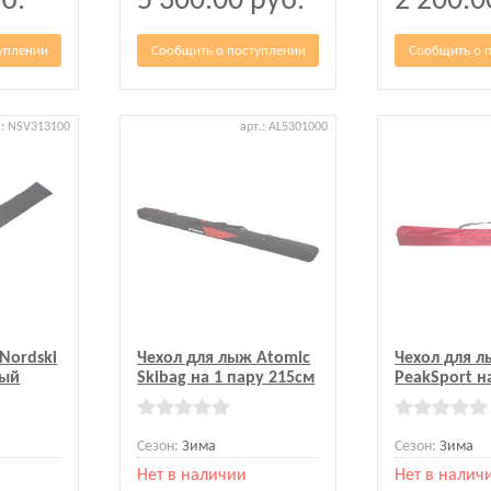
б.
5 300.00
руб.
2 200.
уплении
Сообщить о поступлении
Сообщить о 
.: NSV313100
арт.: AL5301000
Nordski
Чехол для лыж Atomic
Чехол для 
ный
Skibag на 1 пару 215см
PeakSport н
Сезон:
Зима
Сезон:
Зима
Нет в наличии
Нет в налич