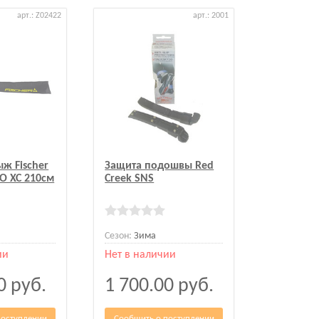
арт.: Z02422
арт.: 2001
ыж Fischer
Защита подошвы Red
CO XC 210см
Creek SNS
Сезон:
Зима
ии
Нет в наличии
00
руб.
1 700.00
руб.
поступлении
Сообщить о поступлении