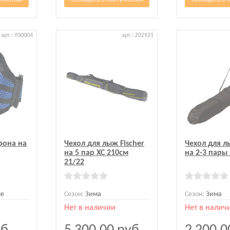
арт.: Y00004
арт.: Z02921
фона на
Чехол для лыж Fischer
Чехол для л
на 5 пар XC 210см
на 2-3 пары
21/22
ые
Сезон:
Зима
Сезон:
Зима
Нет в наличии
Нет в налич