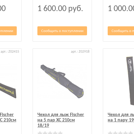
00
1 600.00
руб.
1 000.
уплении
Сообщить о поступлении
Сообщить о 
арт.: Z02415
арт.: Z02918
Fischer
Чехол для лыж Fischer
Чехол для л
XC 210см
на 5 пар XC 210см
на 1 пару 1
18/19