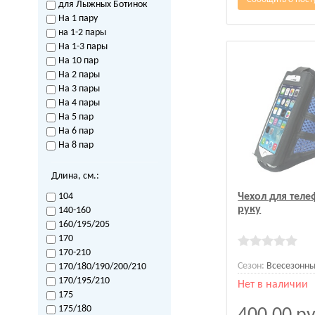
для Лыжных Ботинок
На 1 пару
на 1-2 пары
На 1-3 пары
На 10 пар
На 2 пары
На 3 пары
На 4 пары
На 5 пар
На 6 пар
На 8 пар
Длина, см.:
104
Чехол для теле
руку
140-160
160/195/205
170
170-210
Сезон:
Всесезонн
170/180/190/200/210
170/195/210
Нет в наличии
175
175/180