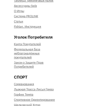
Таблица Трекинговых палок
Аксессуары Swix
О-Игры
Система PROLINK
Статьи
Fishian. Инструкция
Уголок Потребителя
Карта Покупателей
Федеральная база
неблагонадёжных
покупателей
Закон о Защите Прав
Потребителей
СПОРТ
Соревнования
Лыжная Трасса Лисья Грива
График Темпа
Спортивное Ориентирование
Щелковский Хутор