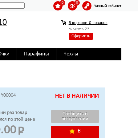
0
0
Личный кабинет
10
В корзине
0
товаров
на сумму:
0
Р
Оформить
Очки
Парафины
Чехлы
 Y00004
НЕТ В НАЛИЧИИ
ий раз товар
лся по этой цене
.00
В