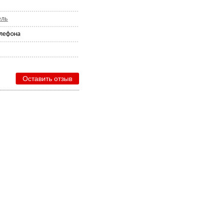
ель
елефона
е
Оставить отзыв