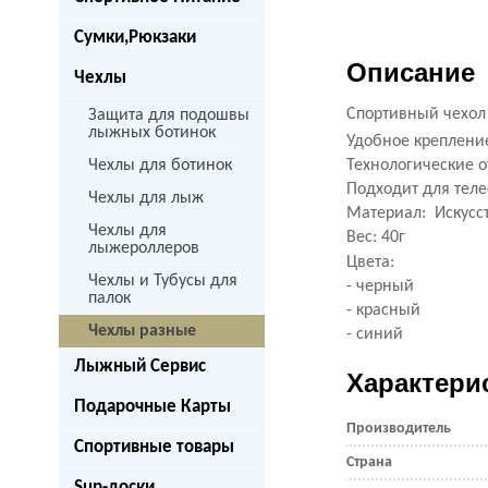
Сумки,Рюкзаки
Описание
Чехлы
Спортивный чехол
Защита для подошвы
лыжных ботинок
Удобное креплени
Чехлы для ботинок
Технологические о
Подходит для тел
Чехлы для лыж
Материал:
Искусс
Чехлы для
Вес:
40г
лыжероллеров
Цвета:
Чехлы и Тубусы для
- черный
палок
- красный
Чехлы разные
- синий
Лыжный Сервис
Характери
Подарочные Карты
Производитель
Спортивные товары
Страна
Sup-доски