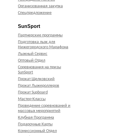
Организованная закупка
Спецпредложение
SunSport
Партнерские программы
Подготовка лыж для
Нижегородского Марафона
Лыжный Сервис
Оптовый Отдел
Соревнования на призы
SunSport
Прокат Щелковский
Прокат Лыжероллеров
Прокат Supboard
Мастер-Классы
Проведение соревнований и
массовых мероприятий
Клубная Программа
Подарочные Карты
Комиссионный Отдел