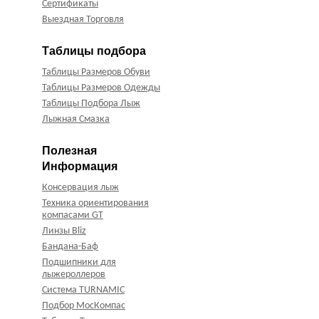
Сертификаты
Выездная Торговля
Таблицы подбора
Таблицы Размеров Обуви
Таблицы Размеров Одежды
Таблицы Подбора Лыж
Лыжная Смазка
Полезная
Информация
Консервация лыж
Техника ориентирования
компасами GT
Линзы Bliz
Бандана-Баф
Подшипники для
лыжероллеров
Система TURNAMIC
Подбор МосКомпас