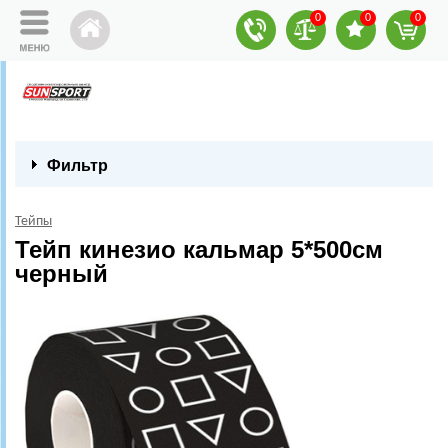
0
0
0
Фильтр
Тейпы
Тейп кинезио кальмар 5*500см
черный