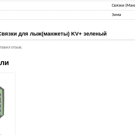
Связки (Ман
Зима
Связки для лыж(манжеты) KV+ зеленый
ставил отзыв.
ели