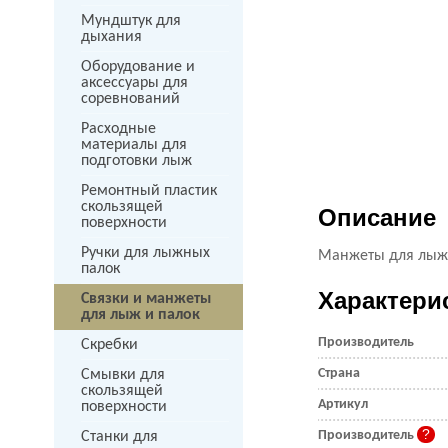
Мундштук для
дыхания
Оборудование и
аксессуары для
соревнований
Расходные
материалы для
подготовки лыж
Ремонтный пластик
скользящей
Описание
поверхности
Ручки для лыжных
Манжеты для лыж 
палок
Характери
Связки и манжеты
для лыж и палок
Производитель
Скребки
Страна
Смывки для
скользящей
Артикул
поверхности
Производитель
Станки для