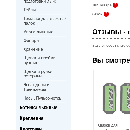
подготовки лыж
Тип Товара
Тейпы
Сезон
Темляки для лыжных
палок
Отзывы -
Утюги лыжные
Фонари
Будьте первым, кто о
Хранение
Щетки и пробки
Вы смотр
ручные
Щетки и ручки
роторные
Эспандеры и
Тренажеры
Часы, Пульсометры
Ботинки Лыжные
Крепления
Связки для
Кроссовки