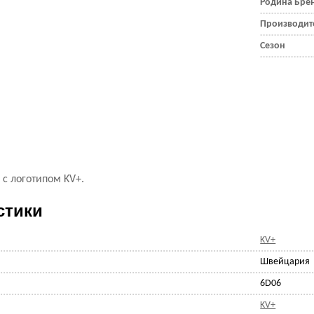
Родина Бре
Производит
Сезон
с логотипом KV+.
стики
KV+
Швейцария
6D06
KV+