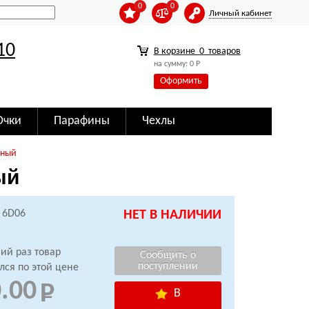
0
0
Личный кабинет
10
В корзине
0
товаров
на сумму:
0
Р
Оформить
Очки
Парафины
Чехлы
еный
ый
: 6D06
НЕТ В НАЛИЧИИ
ий раз товар
лся по этой цене
.00
В