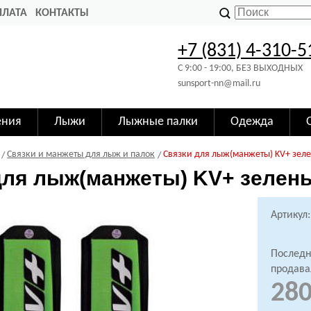
ПЛАТА
КОНТАКТЫ
+7 (831) 4-310-5
C 9:00 - 19:00, БЕЗ ВЫХОДНЫХ
sunsport-nn@mail.ru
ения
Лыжи
Лыжные палки
Одежда
Связки и манжеты для лыж и палок
Связки для лыж(манжеты) KV+ зел
для лыж(манжеты) KV+ зелен
Артикул
Последн
продава
280