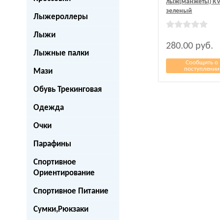
лыж(манжеты) K
зеленый
Лыжероллеры
Лыжи
280.00
руб.
Лыжные палки
Сообщить о
поступлении
Мази
Обувь Трекинговая
Одежда
Очки
Парафины
Спортивное
Ориентирование
Спортивное Питание
Сумки,Рюкзаки