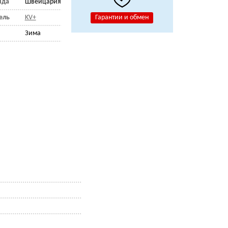
нда
Швейцария
ель
KV+
Гарантии и обмен
Зима