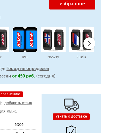
избранное
й
ce
KV+
Norway
Russia
Russia
од:
Город не определен
оссии
от 450 руб.
(сегодня)
 сравнению
добавить отзыв
ля лыж.
Узнать о доставке
6D06