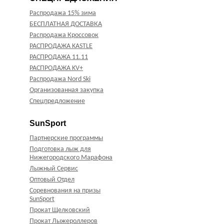
Распродажа 15% зима
БЕСПЛАТНАЯ ДОСТАВКА
Распродажа Кроссовок
РАСПРОДАЖА KASTLE
РАСПРОДАЖА 11.11
РАСПРОДАЖА KV+
Распродажа Nord Ski
Организованная закупка
Спецпредложение
SunSport
Партнерские программы
Подготовка лыж для
Нижегородского Марафона
Лыжный Сервис
Оптовый Отдел
Соревнования на призы
SunSport
Прокат Щелковский
Прокат Лыжероллеров