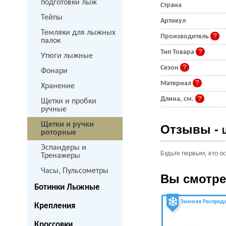
подготовки лыж
Страна
Тейпы
Артикул
Темляки для лыжных
Производитель
палок
Тип Товара
Утюги лыжные
Сезон
Фонари
Материал
Хранение
Длина, см.
Щетки и пробки
ручные
Щетки и ручки
Отзывы -
роторные
Эспандеры и
Будьте первым, кто о
Тренажеры
Часы, Пульсометры
Вы смотр
Ботинки Лыжные
Зимняя Распрод
Крепления
Кроссовки