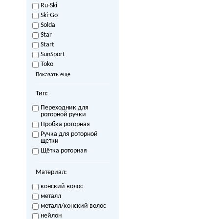
Ru-Ski
Ski-Go
Solda
Star
Start
SunSport
Toko
Показать еще
Тип:
Переходник для
роторной ручки
Пробка роторная
Ручка для роторной
щетки
Щётка роторная
Материал:
конский волос
металл
металл/конский волос
нейлон