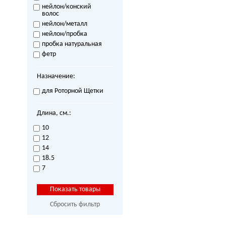
нейлон/конский
волос
нейлон/металл
нейлон/пробка
пробка натуральная
фетр
Назначение:
для Роторной Щетки
Длина, см.:
10
12
14
18.5
7
Сбросить фильтр