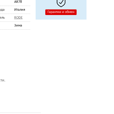
AR78
нда
Италия
Гарантии и обмен
ель
RODE
Зима
ти.