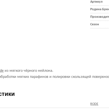
Артикул
Родина Бре
Производит
Сезон
de
из мягкого чёрного нейлона.
обработки мягких парафинов и полировки скользящей поверхнос
стики
RODE