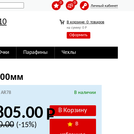
0
0
Личный кабинет
10
В корзине
0
товаров
на сумму:
0
Р
Оформить
Очки
Парафины
Чехлы
100мм
: AR78
В наличии
805.00
0.00
(-15%)
В