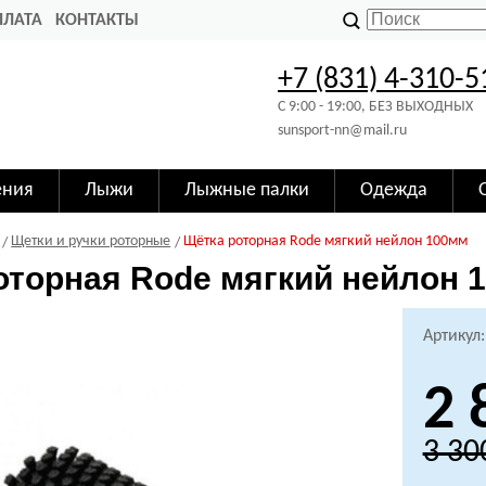
ПЛАТА
КОНТАКТЫ
+7 (831) 4-310-5
C 9:00 - 19:00, БЕЗ ВЫХОДНЫХ
sunsport-nn@mail.ru
ения
Лыжи
Лыжные палки
Одежда
Щетки и ручки роторные
Щётка роторная Rode мягкий нейлон 100мм
оторная Rode мягкий нейлон 
Артикул
2 
3 30