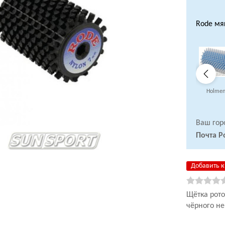
Rode мя
Holmen
Ваш гор
Почта Р
Добавить к
Щётка рото
чёрного н