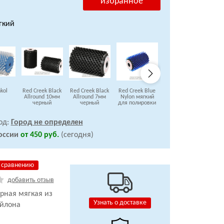
избранное
гкий
kol
Red Creek Black
Red Creek Black
Red Creek Blue
Red Creek Grey
Red 
Allround 10мм
Allround 7мм
Nylon мягкий
Fine мягкий
черный
черный
для полировки
од:
Город не определен
оссии
от 450 руб.
(сегодня)
 сравнению
добавить отзыв
рная мягкая из
Узнать о доставке
ейлона