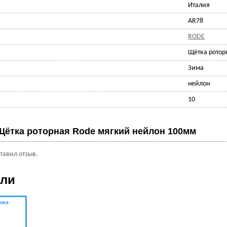
Италия
AR78
RODE
Щётка ротор
Зима
нейлон
10
Щётка роторная Rode мягкий нейлон 100мм
ставил отзыв.
ели
ажа