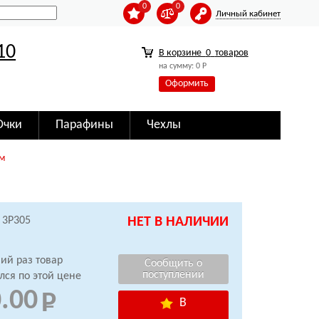
0
0
Личный кабинет
10
В корзине
0
товаров
на сумму:
0
Р
Оформить
Очки
Парафины
Чехлы
мм
 3P305
НЕТ В НАЛИЧИИ
ий раз товар
лся по этой цене
.00
В