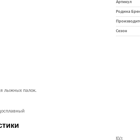
Артикул
Родина Бре
Производит
Сезон
ля лыжных палок.
досплавный
стики
KV+