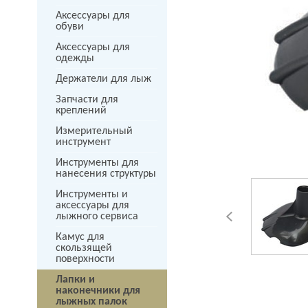
Аксессуары для
обуви
Аксессуары для
одежды
Держатели для лыж
Запчасти для
next
креплений
Измерительный
инструмент
Инструменты для
нанесения структуры
Инструменты и
аксессуары для
лыжного сервиса
Камус для
скользящей
поверхности
Лапки и
наконечники для
лыжных палок