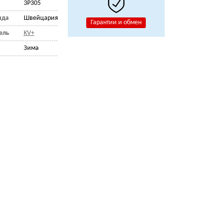
3P305
нда
Швейцария
Гарантии и обмен
ель
KV+
Зима