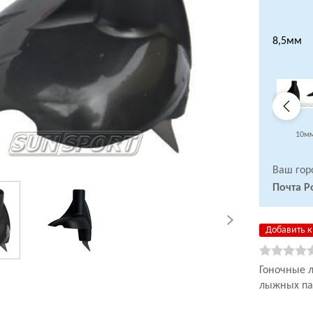
8,5мм
10м
Ваш гор
Почта Р
Добавить к
Гоночные л
лыжных па