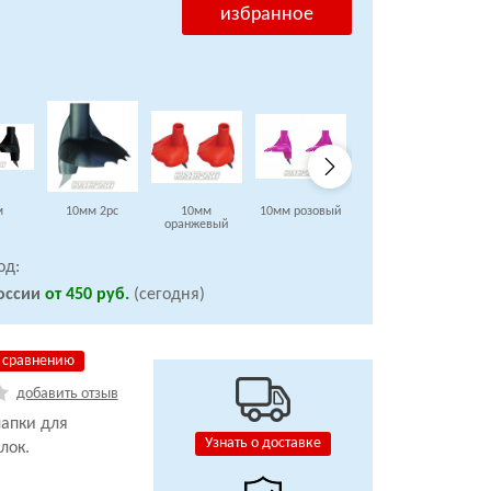
избранное
м
10мм 2pc
10мм
10мм розовый
8,5мм
оранжевый
ор
од:
оссии
от 450 руб.
(сегодня)
 сравнению
добавить отзыв
апки для
Узнать о доставке
лок.