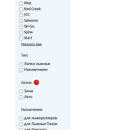
Pilot
Red Creek
STC
Salomon
Ski-Go
Spine
Start
Показать еще
Тип:
Лапки лыжные
Наконечники
Сезон:
Зима
Лето
Назначение:
для лыжероллеров
для Лыжных Палок
для Трекинга