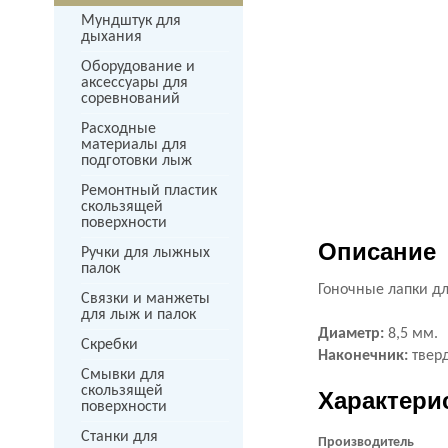
Мундштук для
дыхания
Оборудование и
аксессуары для
соревнований
Расходные
материалы для
подготовки лыж
Ремонтный пластик
скользящей
поверхности
Описание
Ручки для лыжных
палок
Гоночные лапки д
Связки и манжеты
для лыж и палок
Диаметр:
8,5 мм.
Скребки
Наконечник:
твер
Смывки для
скользящей
Характери
поверхности
Станки для
Производитель