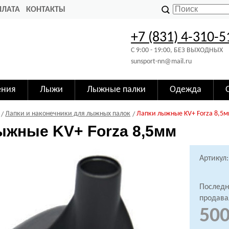
ПЛАТА
КОНТАКТЫ
+7 (831) 4-310-5
C 9:00 - 19:00, БЕЗ ВЫХОДНЫХ
sunsport-nn@mail.ru
ения
Лыжи
Лыжные палки
Одежда
Лапки и наконечники для лыжных палок
Лапки лыжные KV+ Forza 8,5
ыжные KV+ Forza 8,5мм
Артикул:
Последн
продава
500