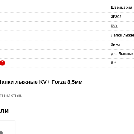
Швейцария
3P305
KV+
Лапки лыжн
Зима
для Лыжных
8.5
Лапки лыжные KV+ Forza 8,5мм
ставил отзыв.
ели