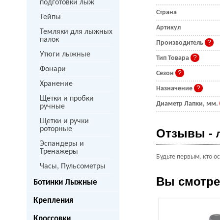
подготовки лыж
Страна
Тейпы
Артикул
Темляки для лыжных
палок
Производитель
Утюги лыжные
Тип Товара
Фонари
Сезон
Хранение
Назначение
Щетки и пробки
Диаметр Лапки, мм.
ручные
Щетки и ручки
роторные
Отзывы -
Эспандеры и
Тренажеры
Будьте первым, кто о
Часы, Пульсометры
Вы смотр
Ботинки Лыжные
Крепления
Кроссовки