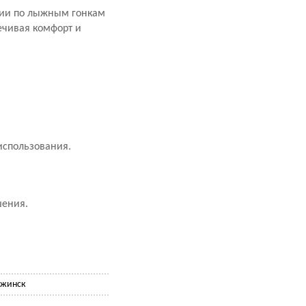
ссии по лыжным гонкам
ечивая комфорт и
использования.
шения.
ржинск