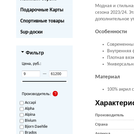
Модная и стильна
Подарочные Карты
сезона 2023/24. Э
дополнительное ут
Спортивные товары
Особенности
Sup-доски
Современный
Внутренняя 
Фильтр
Плотная вязк
Цена, руб.:
Универсальн
—
Материал
100% акрил 
Производитель:
Характери
Accapi
Alpha
Alpina
Производитель
Bivium
Страна
Bjorn Daehlie
Brados
Артикул