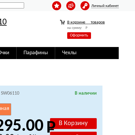
Личный кабинет
10
В корзине
товаров
на сумму:
Р
Оформить
Очки
Парафины
Чехлы
: SW06110
В наличии
чная
295.00