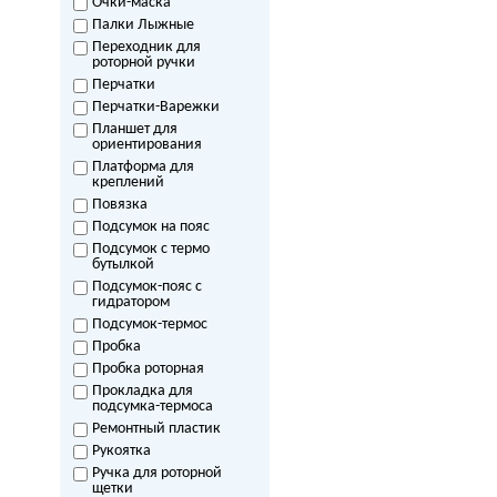
Очки-маска
Палки Лыжные
Переходник для
роторной ручки
Перчатки
Перчатки-Варежки
Планшет для
ориентирования
Платформа для
креплений
Повязка
Подсумок на пояс
Подсумок с термо
бутылкой
Подсумок-пояс с
гидратором
Подсумок-термос
Пробка
Пробка роторная
Прокладка для
подсумка-термоса
Ремонтный пластик
Рукоятка
Ручка для роторной
щетки