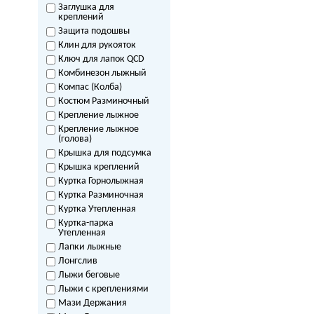
Заглушка для
креплений
Защита подошвы
Клин для рукояток
Ключ для лапок QCD
Комбинезон лыжный
Компас (Колба)
Костюм Разминочный
Крепление лыжное
Крепление лыжное
(голова)
Крышка для подсумка
Крышка креплений
Куртка Горнолыжная
Куртка Разминочная
Куртка Утепленная
Куртка-парка
Утепленная
Лапки лыжные
Лонгслив
Лыжи беговые
Лыжи с креплениями
Мази Держания