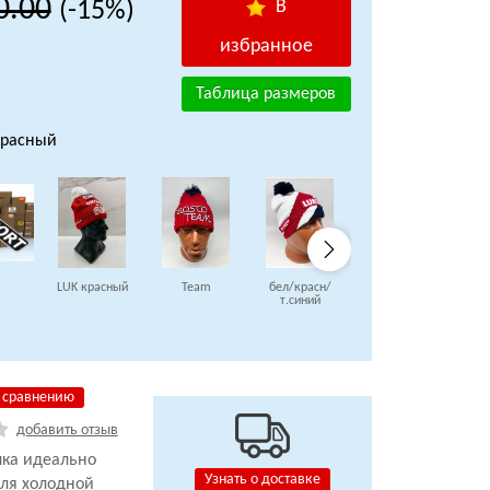
0.00
(-15%)
В
избранное
Таблица размеров
красный
LUK красный
Team
бел/красн/
гоночная
т.синий
 сравнению
добавить отзыв
пка идеально
Узнать о доставке
для холодной