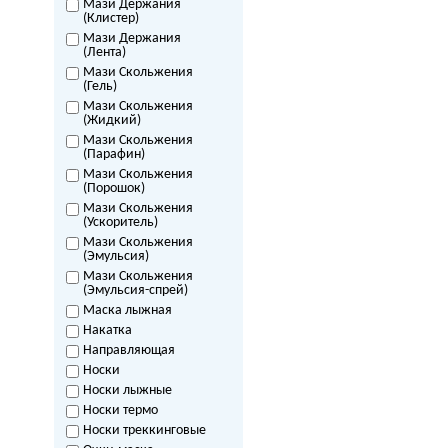
Мази Держания
(Клистер)
Мази Держания
(Лента)
Мази Скольжения
(Гель)
Мази Скольжения
(Жидкий)
Мази Скольжения
(Парафин)
Мази Скольжения
(Порошок)
Мази Скольжения
(Ускоритель)
Мази Скольжения
(Эмульсия)
Мази Скольжения
(Эмульсия-спрей)
Маска лыжная
Накатка
Направляющая
Носки
Носки лыжные
Носки термо
Носки треккинговые