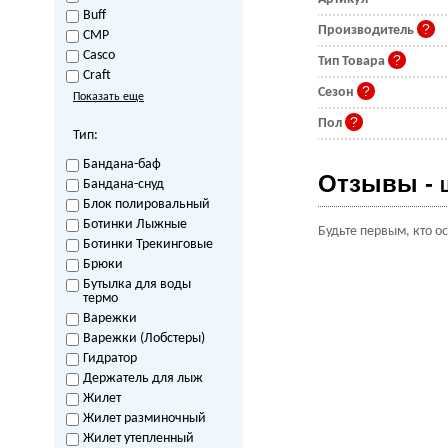
Buff
Производитель
CMP
Casco
Тип Товара
Craft
Сезон
Показать еще
Пол
Тип:
Бандана-баф
Отзывы -
Бандана-снуд
Блок полировальный
Ботинки Лыжные
Будьте первым, кто о
Ботинки Трекинговые
Брюки
Бутылка для воды
термо
Варежки
Варежки (Лобстеры)
Гидратор
Держатель для лыж
Жилет
Жилет разминочный
Жилет утепленный