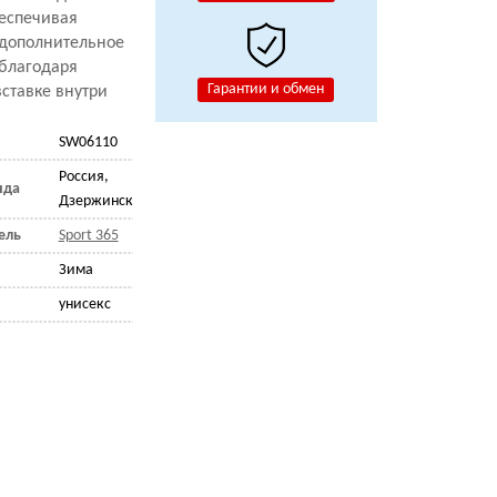
еспечивая
 дополнительное
благодаря
Гарантии и обмен
ставке внутри
SW06110
Россия,
нда
Дзержинск
ель
Sport 365
Зима
унисекс