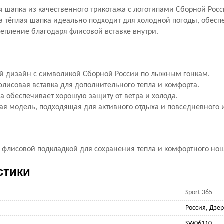
я шапка из качественного трикотажа с логотипами Сборной Ро
та тёплая шапка идеально подходит для холодной погоды, обесп
епление благодаря флисовой вставке внутри.
 дизайн с символикой Сборной России по лыжным гонкам.
флисовая вставка для дополнительного тепла и комфорта.
а обеспечивает хорошую защиту от ветра и холода.
ая модель, подходящая для активного отдыха и повседневного 
с флисовой подкладкой для сохранения тепла и комфортного но
стики
Sport 365
Россия, Дзе
SW06110