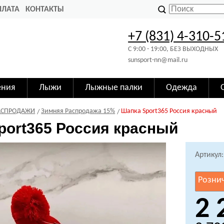
ПЛАТА
КОНТАКТЫ
+7 (831) 4-310-5
C 9:00 - 19:00, БЕЗ ВЫХОДНЫХ
sunsport-nn@mail.ru
ения
Лыжи
Лыжные палки
Одежда
АСПРОДАЖИ
Зимняя Распродажа 15%
Шапка Sport365 Россия красный
port365 Россия красный
Артикул
Розни
2 