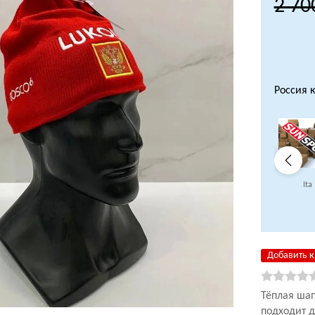
2 70
Россия 
Ita
Добавить к
Тёплая ша
подходит 