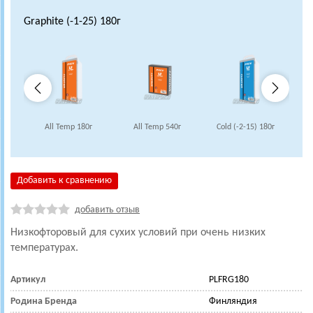
Graphite (-1-25) 180г
All Temp 180г
All Temp 540г
Cold (-2-15) 180г
Co
Добавить к сравнению
добавить отзыв
Низкофторовый для сухих условий при очень низких
температурах.
Артикул
PLFRG180
Родина Бренда
Финляндия