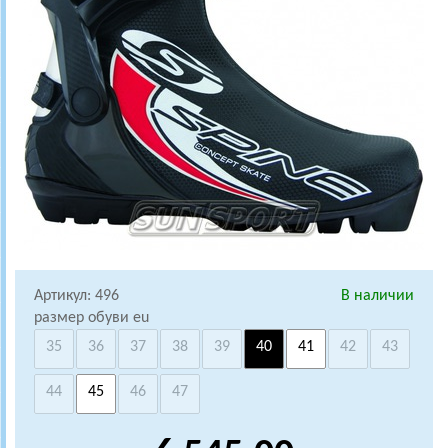
Артикул: 496
В наличии
размер обуви eu
35
36
37
38
39
40
41
42
43
44
45
46
47