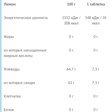
Лимон
100 г
1 таблетка
Энергетическая ценность
1312 кДж /
148 кДж / 35
308 ккал
ккал
Жиры
0 г
0 г
из которых насыщенные
0 г
0 г
жирные кислоты
Углеводы
64,7 г
7,3 г
из которых сахара
63 г
7,1 г
Клетчатка
0 г
0 г
Белок
0 г
0 г