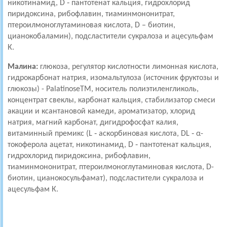
никотинамид, D ‑ пантотенат кальция, гидрохлорид
пиридоксина, рибофлавин, тиаминмононитрат,
птероилмоноглутаминовая кислота, D – биотин,
цианокобаламин), подсластители сукралоза и ацесульфам
К.
Малина:
глюкоза, регулятор кислотности лимонная кислота,
гидрокарбонат натрия, изомальтулоза (источник фруктозы и
глюкозы) - PalatinoseTM, носитель полиэтиленгликоль,
концентрат свеклы, карбонат кальция, стабилизатор смеси
акации и ксантановой камеди, ароматизатор, хлорид
натрия, магний карбонат, дигидрофосфат калия,
витаминный премикс (L ‑ аскорбиновая кислота, DL ‑ α-
токоферола ацетат, никотинамид, D ‑ пантотенат кальция,
гидрохлорид пиридоксина, рибофлавин,
тиаминмононитрат, птероилмоноглутаминовая кислота, D-
биотин, цианокосульфамат), подсластители сукралоза и
ацесульфам К.