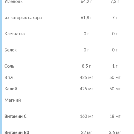
Углеводы
64,2 г
7,3 г
из которых сахара
61,8 г
7 г
Клетчатка
0 г
0 г
Белок
0 г
0 г
Соль
8,5 г
1 г
В т.ч.
425 мг
50 мг
Калий
425 мг
50 мг
Магний
Витамин С
160 мг
18 мг
Витамин В3
32 мг
3,6 мг