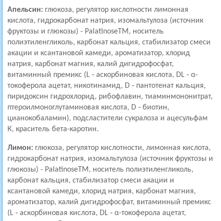
Апельсин:
глюкоза, регулятор кислотности лимонная
кислота, гидрокарбонат натрия, изомальтулоза (источник
фруктозы и глюкозы) - PalatinoseTM, носитель
полиэтиленгликоль, карбонат кальция, стабилизатор смеси
акации и ксантановой камеди, ароматизатор, хлорид
натрия, карбонат магния, калий дигидрофосфат,
витаминный премикс (L ‑ аскорбиновая кислота, DL ‑ α-
токоферола ацетат, никотинамид, D ‑ пантотенат кальция,
пиридоксин гидрохлорид, рибофлавин, тиаминмононитрат,
птероилмоноглутаминовая кислота, D ‑ биотин,
цианокобаламин), подсластители сукралоза и ацесульфам
К, краситель бета-каротин.
Лимон:
глюкоза, регулятор кислотности, лимонная кислота,
гидрокарбонат натрия, изомальтулоза (источник фруктозы и
глюкозы) - PalatinoseTM, носитель полиэтиленгликоль,
карбонат кальция, стабилизатор смеси акации и
ксантановой камеди, хлорид натрия, карбонат магния,
ароматизатор, калий дигидрофосфат, витаминный премикс
(L ‑ аскорбиновая кислота, DL ‑ α-токоферола ацетат,