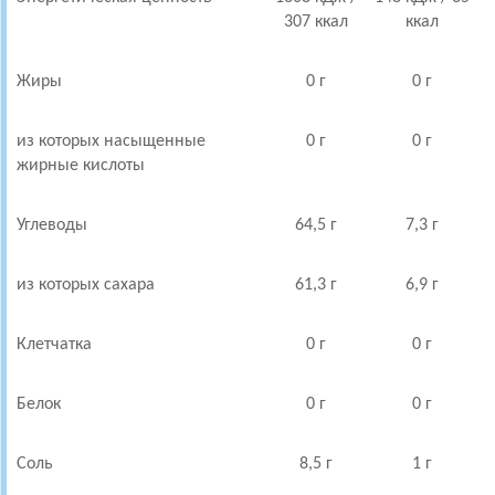
307 ккал
ккал
Жиры
0 г
0 г
из которых насыщенные
0 г
0 г
жирные кислоты
Углеводы
64,5 г
7,3 г
из которых сахара
61,3 г
6,9 г
Клетчатка
0 г
0 г
Белок
0 г
0 г
Соль
8,5 г
1 г