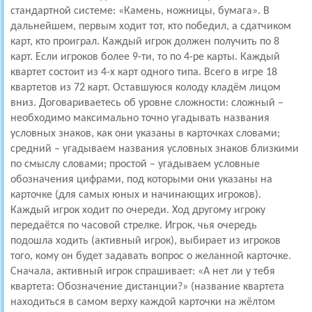
стандартной системе: «Камень, ножницы, бумага». В
дальнейшем, первым ходит тот, кто победил, а сдатчиком
карт, кто проиграл. Каждый игрок должен получить по 8
карт. Если игроков более 9-ти, то по 4-ре карты. Каждый
квартет состоит из 4-х карт одного типа. Всего в игре 18
квартетов из 72 карт. Оставшуюся колоду кладём лицом
вниз. Договариваетесь об уровне сложности: сложный –
необходимо максимально точно угадывать названия
условных знаков, как они указаны в карточках словами;
средний – угадываем названия условных знаков близкими
по смыслу словами; простой – угадываем условные
обозначения цифрами, под которыми они указаны на
карточке (для самых юных и начинающих игроков).
Каждый игрок ходит по очереди. Ход другому игроку
передаётся по часовой стрелке. Игрок, чья очередь
подошла ходить (активный игрок), выбирает из игроков
того, кому он будет задавать вопрос о желанной карточке.
Сначала, активный игрок спрашивает: «А нет ли у тебя
квартета: Обозначение дистанции?» (название квартета
находиться в самом верху каждой карточки на жёлтом