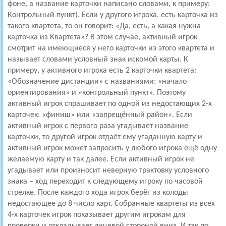
фоне, а название карточки написано словами, к примеру:
Контрольный пункт). Если у другого игрока, есть карточка из
такого квартета, то он говорит: «Да, есть, а какая нужна
карточка из Квартета»? В этом случае, активный игрок
смотрит на имеющиеся у него карточки из этого квартета и
называет словами условный знак искомой карты. К
примеру, у активного игрока есть 2 карточки квартета:
«Обозначение дистанции» с названиями: «начало
ориентирования» и «контрольный пункт». Поэтому
активный игрок спрашивает по одной из недостающих 2-х
карточек: «финиш» или «запрещённый район». Если
активный игрок с первого раза угадывает название
карточки, то другой игрок отдаёт ему угаданную карту и
активный игрок может запросить у любого игрока ещё одну
желаемую карту и так далее. Если активный игрок не
угадывает или произносит неверную трактовку условного
знака – ход переходит к следующему игроку по часовой
стрелке. После каждого хода игрок берёт из колоды
недостающее до 8 число карт. Собранные квартеты из всех
4-х карточек игрок показывает другим игрокам для