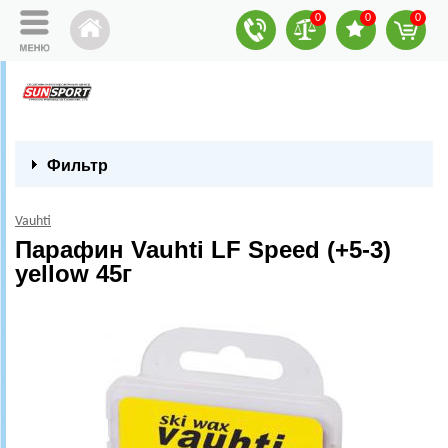
0
0
0
Фильтр
Vauhti
Парафин Vauhti LF Speed (+5-3)
yellow 45г