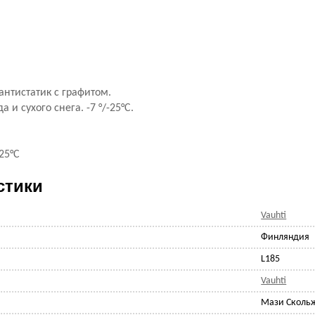
антистатик с графитом.
 и сухого снега. -7 °/-25°С.
.-25°С
стики
Vauhti
Финляндия
L185
Vauhti
Мази Сколь