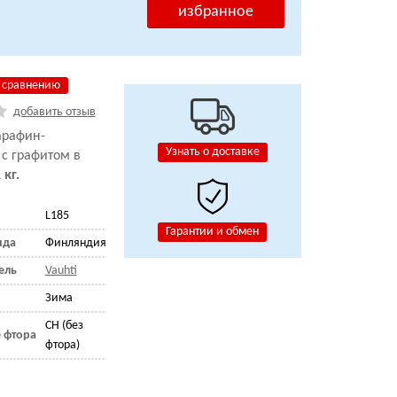
избранное
 сравнению
добавить отзыв
арафин-
Узнать о доставке
 с графитом в
 кг.
L185
Гарантии и обмен
нда
Финляндия
ель
Vauhti
Зима
CH (без
 фтора
фтора)