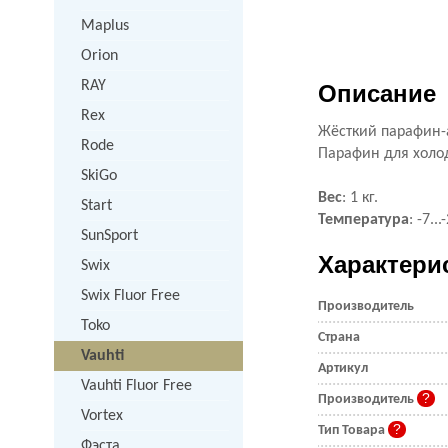
Maplus
Orion
RAY
Описание
Rex
Жёсткий парафин-
Rode
Парафин для холода
SkiGo
Вес
: 1 кг.
Start
Температура
: -7..
SunSport
Характери
Swix
Swix Fluor Free
Производитель
Toko
Страна
Vauhti
Артикул
Vauhti Fluor Free
Производитель
Vortex
Тип Товара
Фэста