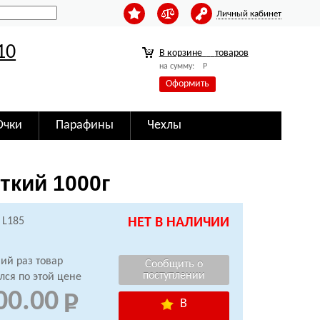
Личный кабинет
10
В корзине
товаров
на сумму:
Р
Оформить
Очки
Парафины
Чехлы
сткий 1000г
 L185
НЕТ В НАЛИЧИИ
ий раз товар
лся по этой цене
00.00
В