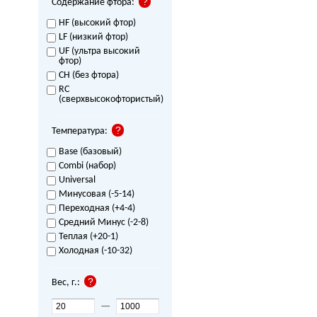
Содержание фтора:
HF (высокий фтор)
LF (низкий фтор)
UF (ультра высокий
фтор)
CH (без фтора)
RC
(сверхвысокофтористый)
Температура:
Base (базовый)
Combi (набор)
Universal
Минусовая (-5-14)
Переходная (+4-4)
Средний Минус (-2-8)
Теплая (+20-1)
Холодная (-10-32)
Вес, г.:
—