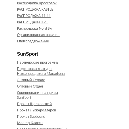
Распродажа Кроссовок
РАСПРОДАЖА KASTLE
РАСПРОДАЖА 11.11
РАСПРОДАЖА KV+
Распродажа Nord Ski
Организованная закупка
Спецпредложение
SunSport
Партнерские программы
Подготовка лыж для
Нижегородского Марафона
Лыжный Сервис
Оптовый Отдел
Соревнования на призы
SunSport
Прокат Щелковский
Прокат Лыжероллеров
Прокат Supboard
Мастер-Классы