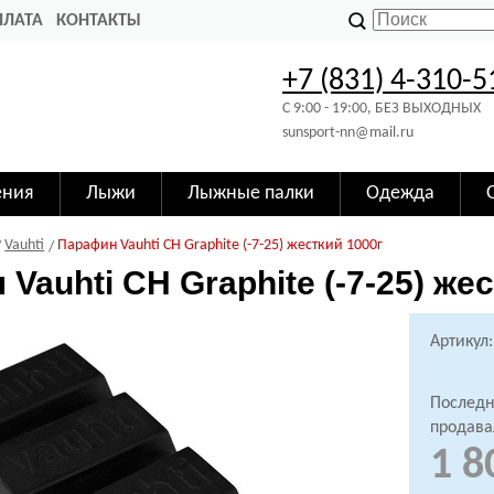
ПЛАТА
КОНТАКТЫ
+7 (831) 4-310-5
C 9:00 - 19:00, БЕЗ ВЫХОДНЫХ
sunsport-nn@mail.ru
ения
Лыжи
Лыжные палки
Одежда
Vauhti
Парафин Vauhti CH Graphite (-7-25) жесткий 1000г
Vauhti CH Graphite (-7-25) же
Артикул:
Последн
продава
1 8