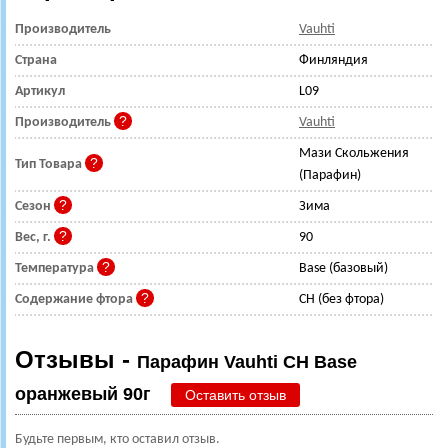
Производитель
Vauhti
Страна
Финляндия
Артикул
L09
Производитель
Vauhti
Мази Скольжения
Тип Товара
(Парафин)
Сезон
Зима
Вес, г.
90
Температура
Base (базовый)
Содержание фтора
CH (без фтора)
Отзывы -
Парафин Vauhti CH Base
оранжевый 90г
Оставить отзыв
Будьте первым, кто оставил отзыв.