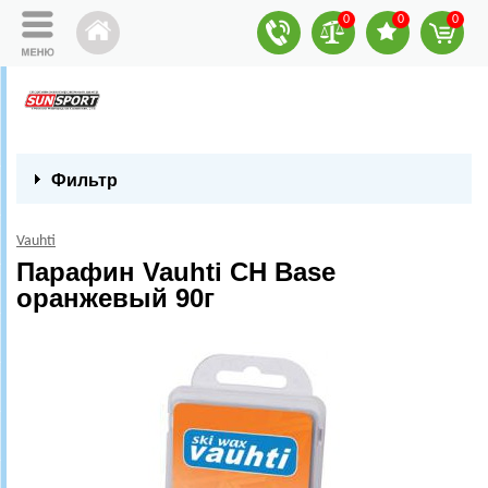
0
0
0
Фильтр
Vauhti
Парафин Vauhti CH Base
оранжевый 90г