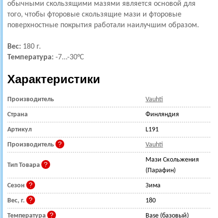
обычными скользящими мазями является основой для
того, чтобы фторовые скользящие мази и фторовые
поверхностные покрытия работали наилучшим образом.
Вес:
180 г.
Температура:
-7
...-30°С
Характеристики
Производитель
Vauhti
Страна
Финляндия
Артикул
L191
Производитель
Vauhti
Мази Скольжения
Тип Товара
(Парафин)
Сезон
Зима
Вес, г.
180
Температура
Base (базовый)