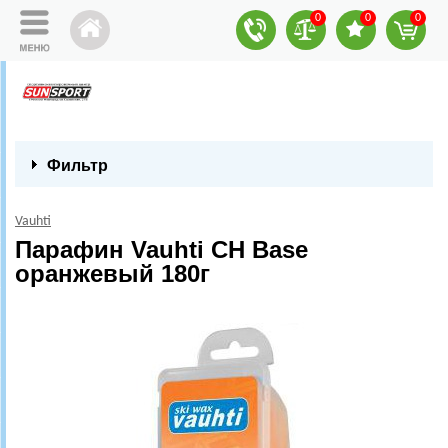
0
0
0
Фильтр
Vauhti
Парафин Vauhti CH Base
оранжевый 180г