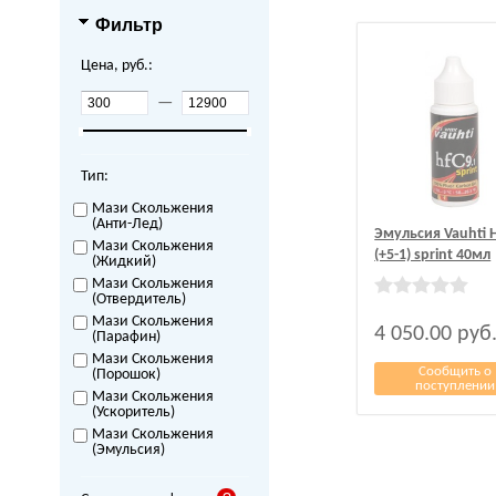
Фильтр
Цена, руб.:
—
Тип:
Мази Скольжения
(Анти-Лед)
Эмульсия Vauhti 
Мази Скольжения
(+5-1) sprint 40мл
(Жидкий)
Мази Скольжения
(Отвердитель)
Мази Скольжения
4 050.00
руб
(Парафин)
Мази Скольжения
Сообщить о
(Порошок)
поступлении
Мази Скольжения
(Ускоритель)
Мази Скольжения
(Эмульсия)