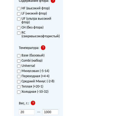
Содержание фтора:
HF (высокий фтор)
LF (низкий фтор)
UF (ультра высокий
фтор)
CH (без фтора)
RC
(сверхвысокофтористый)
Температура:
Base (базовый)
Combi (набор)
Universal
Минусовая (-5-14)
Переходная (+4-4)
Средний Минус (-2-8)
Теплая (+20-1)
Холодная (-10-32)
Вес, г.:
—