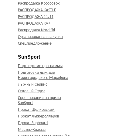
Распродажа Кроссовок
РАСПРОДАЖА KASTLE
РАСПРОДАЖА 11.11
РАСПРОДАЖА KV+
Распродажа Nord Ski
Организованная закупка
Спецпредложение
SunSport
Партнерские программы
Подготовка лыж для
Нижегородского Марафона
Лыжный Сервис
Оптовый Отдел
Соревнования на призы
SunSport
Прокат Щелковский
Прокат Лыжероллеров
Прокат Supboard
Мастер-Классы