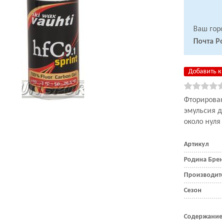
Ваш гор
Почта Р
Добавить к
Фторирова
эмульсия
д
около нуля
Артикул
Родина Бре
Производит
Сезон
Содержание