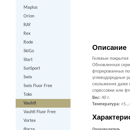
Maplus
Orion
RAY
Rex
Rode
Описание
SkiGo
Гелевые покрытия
Start
Обновленная сери
SunSport
фторированных по
Swix
углеводородные ра
скольжения даже 
Swix Fluor Free
спрессовки или ф
Toko
Вес:
40 г.
Vauhti
Температура:
+5
..
Vauhti Fluor Free
Характери
Vortex
Фэста
Производитель