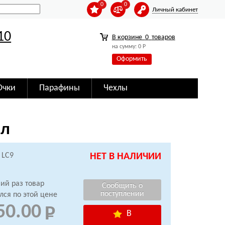
0
0
Личный кабинет
10
В корзине
0
товаров
на сумму:
0
Р
Оформить
Очки
Парафины
Чехлы
мл
 LC9
НЕТ В НАЛИЧИИ
ий раз товар
лся по этой цене
50.00
В