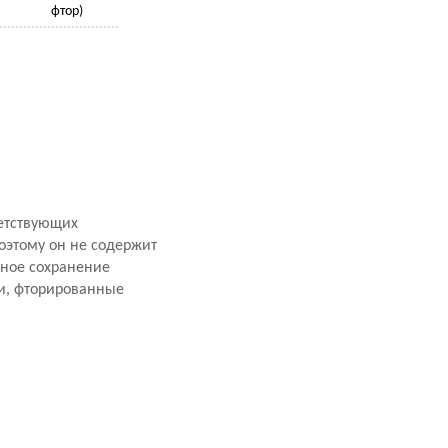
фтор)
ветствующих
оэтому он не содержит
чное сохранение
ки, фторированные