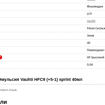
Финляндия
LC9
Vauhti
Мази Скольж
Зима
40
Переходная (
HF (высокий
0.04
Эмульсия Vauhti HFC9 (+5-1) sprint 40мл
ставил отзыв.
ели