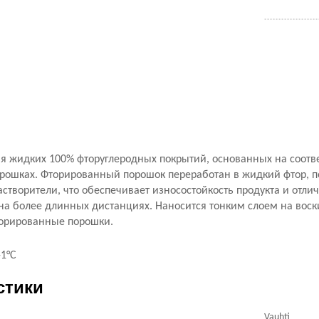
я жидких 100% фторуглеродных покрытий, основанных на соот
рошках. Фторированный порошок переработан в жидкий фтор, п
створители, что обеспечивает износостойкость продукта и отли
на более длинных дистанциях. Наносится тонким слоем на вос
торированные порошки.
.-1°С
стики
Vauhti