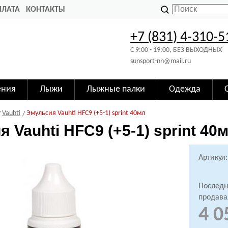
ПЛАТА
КОНТАКТЫ
+7 (831) 4-310-5
C 9:00 - 19:00, БЕЗ ВЫХОДНЫХ
sunsport-nn@mail.ru
ения
Лыжи
Лыжные палки
Одежда
Vauhti
Эмульсия Vauhti HFC9 (+5-1) sprint 40мл
 Vauhti HFC9 (+5-1) sprint 40
Артикул:
Последн
продава
4 0