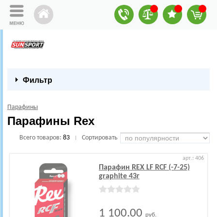
Фильтр
Парафины
Парафины Rex
Всего товаров:
83
Сортировать
|
арт.: 406
Парафин REX LF RCF (-7-25)
graphite 43г
1 100.00
руб.