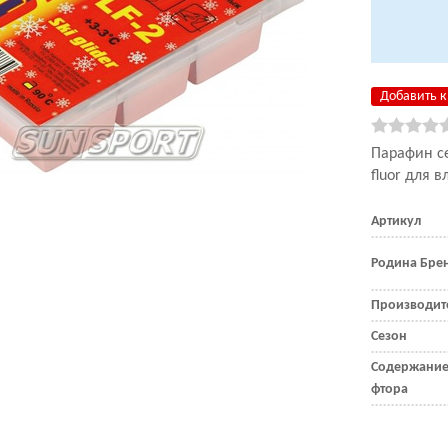
Добавить к
Парафин
с
fluor
для вл
Артикул
Родина Бре
Производит
Сезон
Содержани
фтора