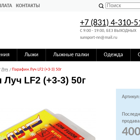
ПЛАТА
КОНТАКТЫ
+7 (831) 4-310-5
C 9:00 - 19:00, БЕЗ ВЫХОДНЫХ
sunsport-nn@mail.ru
ения
Лыжи
Лыжные палки
Одежда
Луч
Парафин Луч LF2 (+3-3) 50г
Луч LF2 (+3-3) 50г
Артикул:
Последн
продава
400