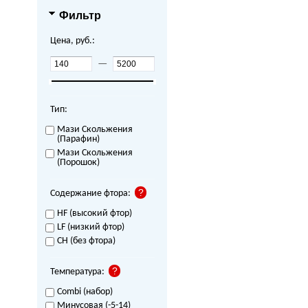
Фильтр
Цена, руб.:
—
Тип:
Мази Скольжения
(Парафин)
Мази Скольжения
(Порошок)
Содержание фтора:
HF (высокий фтор)
LF (низкий фтор)
CH (без фтора)
Температура:
Combi (набор)
Минусовая (-5-14)