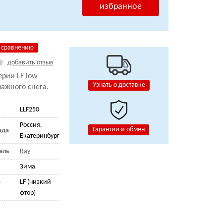
избранное
 сравнению
добавить отзыв
ерии
LF low
Узнать о доставке
ажного снега.
LLF250
Россия,
Гарантии и обмен
нда
Екатеринбург
ель
Ray
Зима
е
LF (низкий
фтор)