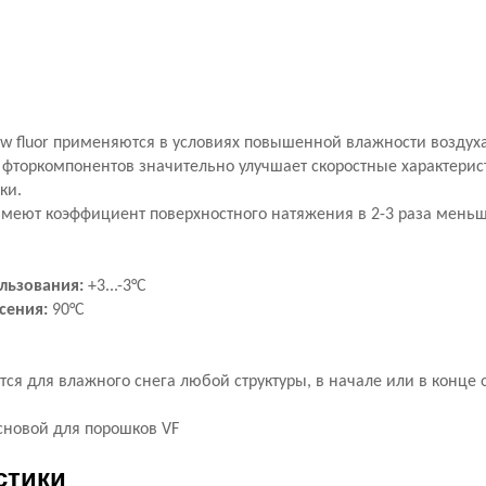
ow fluor применяются в условиях повышенной влажности воздуха
 фторкомпонентов значительно улучшает скоростные характерис
зки.
меют коэффициент поверхностного натяжения в 2-3 раза меньш
льзования:
+3...-3°С
сения:
90
°С
ся для влажного снега любой структуры, в начале или в конце 
сновой для порошков VF
стики