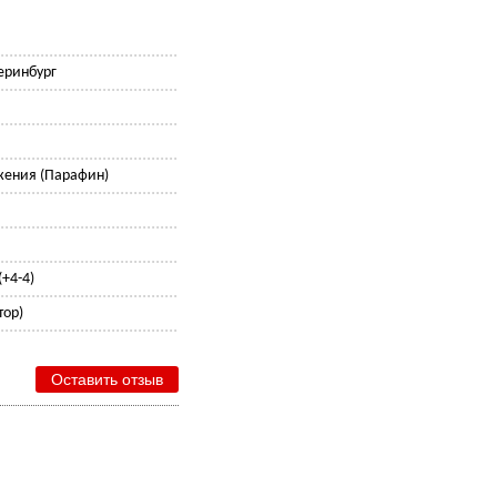
теринбург
жения (Парафин)
+4-4)
тор)
Оставить отзыв