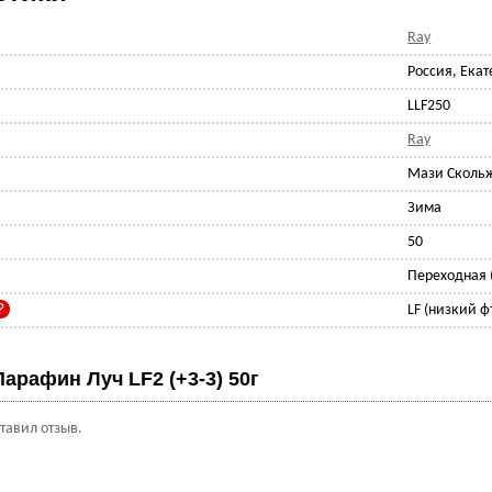
Ray
Россия, Ека
LLF250
Ray
Мази Сколь
Зима
50
Переходная (
LF (низкий ф
Парафин Луч LF2 (+3-3) 50г
ставил отзыв.