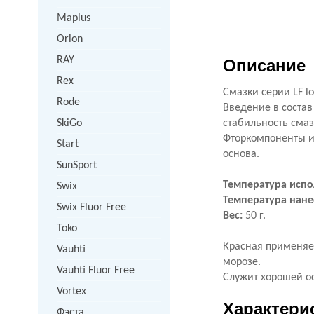
Maplus
Orion
RAY
Описание
Rex
Смазки серии LF l
Rode
Введение в состав
SkiGo
стабильность сма
Фторкомпоненты и
Start
основа.
SunSport
Температура испо
Swix
Температура нане
Swix Fluor Free
Вес:
50 г.
Toko
Красная применяет
Vauhti
морозе.
Vauhti Fluor Free
Служит хорошей о
Vortex
Характери
Фэста