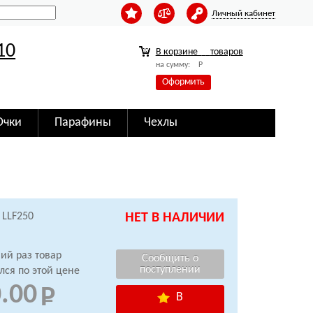
Личный кабинет
10
В корзине
товаров
на сумму:
Р
Оформить
Очки
Парафины
Чехлы
 LLF250
НЕТ В НАЛИЧИИ
ий раз товар
лся по этой цене
.00
В