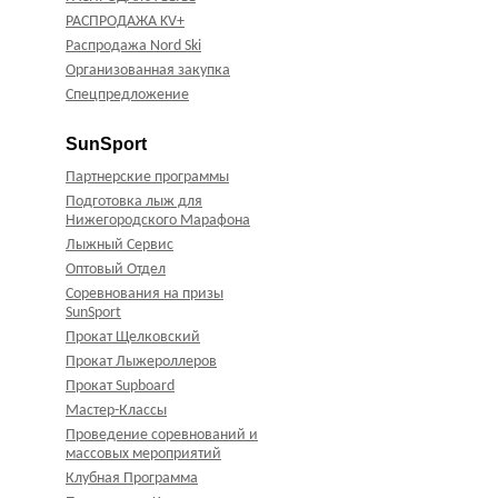
РАСПРОДАЖА KV+
Распродажа Nord Ski
Организованная закупка
Спецпредложение
SunSport
Партнерские программы
Подготовка лыж для
Нижегородского Марафона
Лыжный Сервис
Оптовый Отдел
Соревнования на призы
SunSport
Прокат Щелковский
Прокат Лыжероллеров
Прокат Supboard
Мастер-Классы
Проведение соревнований и
массовых мероприятий
Клубная Программа