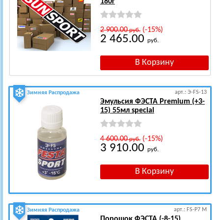
180г
2 900.00
(-15%)
руб.
2 465.00
руб.
арт.: Э-FS-13
Зимняя Распродажа
Эмульсия ФЭСТА Premium (+3-
15) 55мл special
4 600.00
(-15%)
руб.
3 910.00
руб.
арт.: FS-P7 М
Зимняя Распродажа
Порошок ФЭСТА (-8-15)