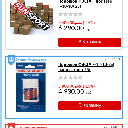
Порошок ФЭСТА Fluor Free
(+10-10) 25г
7 400.00
(-15%)
руб.
6 290.00
руб.
арт.: FS-P4
Зимняя Распродажа
Порошок ФЭСТА F-1 (-10-25)
nano carbon 25г
5 800.00
(-15%)
руб.
4 930.00
руб.
арт.: FS-P18