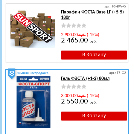
арт.: FS-BW+5
Парафин ФЭСТА Base LF (+5-5)
180г
2 900.00
(-15%)
руб.
2 465.00
руб.
арт.: FS-G2
Зимняя Распродажа
Гель ФЭСТА (+1-3) 80мл
3 000.00
(-15%)
руб.
2 550.00
руб.