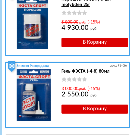
molybden 25г
5 800.00
(-15%)
руб.
4 930.00
руб.
арт.: FS-G6
Зимняя Распродажа
Гель ФЭСТА (-4-8) 80мл
3 000.00
(-15%)
руб.
2 550.00
руб.