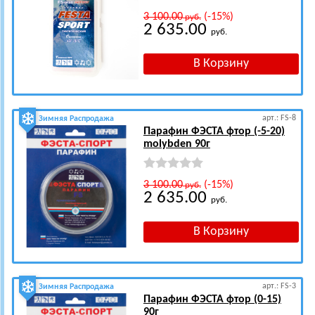
3 100.00
(-15%)
руб.
2 635.00
руб.
арт.: FS-8
Зимняя Распродажа
Парафин ФЭСТА фтор (-5-20)
molybden 90г
3 100.00
(-15%)
руб.
2 635.00
руб.
арт.: FS-3
Зимняя Распродажа
Парафин ФЭСТА фтор (0-15)
90г