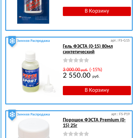
арт.: FS-G15
Зимняя Распродажа
Гель ФЭСТА (0-15) 80мл
синтетический
3 000.00
(-15%)
руб.
2 550.00
руб.
арт.: FS-P19
Зимняя Распродажа
Порошок ФЭСТА Premium (0-
15) 25г