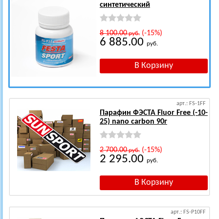
синтетический
8 100.00
(-15%)
руб.
6 885.00
руб.
арт.: FS-1FF
Парафин ФЭСТА Fluor Free (-10-
25) nano carbon 90г
2 700.00
(-15%)
руб.
2 295.00
руб.
арт.: FS-P10FF