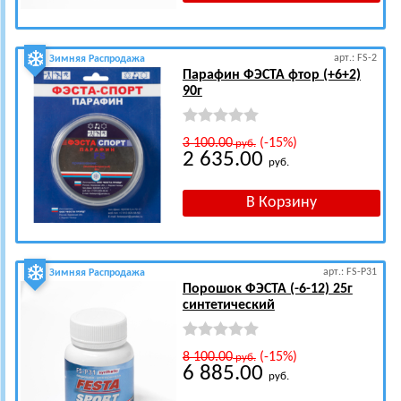
арт.: FS-2
Зимняя Распродажа
Парафин ФЭСТА фтор (+6+2)
90г
3 100.00
(-15%)
руб.
2 635.00
руб.
арт.: FS-P31
Зимняя Распродажа
Порошок ФЭСТА (-6-12) 25г
синтетический
8 100.00
(-15%)
руб.
6 885.00
руб.