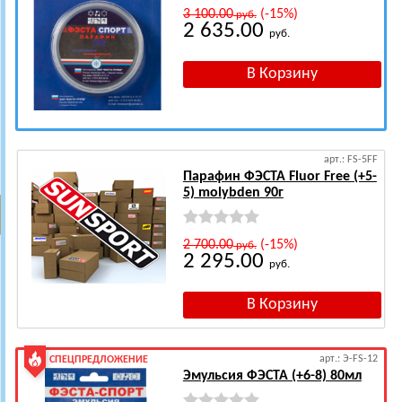
3 100.00
(-15%)
руб.
2 635.00
руб.
арт.: FS-5FF
Парафин ФЭСТА Fluor Free (+5-
5) molybden 90г
2 700.00
(-15%)
руб.
2 295.00
руб.
арт.: Э-FS-12
СПЕЦПРЕДЛОЖЕНИЕ
Эмульсия ФЭСТА (+6-8) 80мл