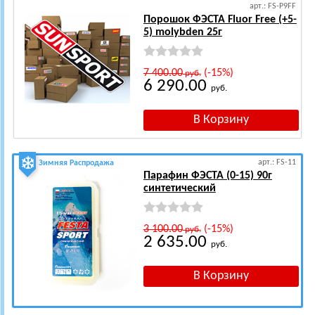
арт.: FS-P9FF
Порошок ФЭСТА Fluor Free (+5-
5) molybden 25г
7 400.00
(-15%)
руб.
6 290.00
руб.
арт.: FS-11
Зимняя Распродажа
Парафин ФЭСТА (0-15) 90г
синтетический
3 100.00
(-15%)
руб.
2 635.00
руб.