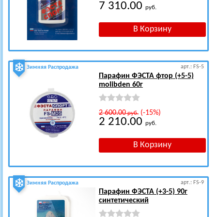
7 310.00
руб.
арт.: FS-5
Зимняя Распродажа
Парафин ФЭСТА фтор (+5-5)
molibden 60г
2 600.00
(-15%)
руб.
2 210.00
руб.
арт.: FS-9
Зимняя Распродажа
Парафин ФЭСТА (+3-5) 90г
синтетический