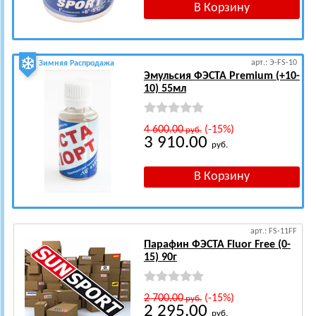
арт.: Э-FS-10
Зимняя Распродажа
Эмульсия ФЭСТА Premium (+10-
10) 55мл
4 600.00
(-15%)
руб.
3 910.00
руб.
арт.: FS-11FF
Парафин ФЭСТА Fluor Free (0-
15) 90г
2 700.00
(-15%)
руб.
2 295.00
руб.