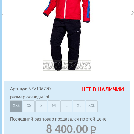
Артикул: NSV106770
НЕТ В НАЛИЧИИ
размер одежды int
XXS
XS
S
M
L
XL
XXL
Последний раз товар продавался по этой цене
8 400.00