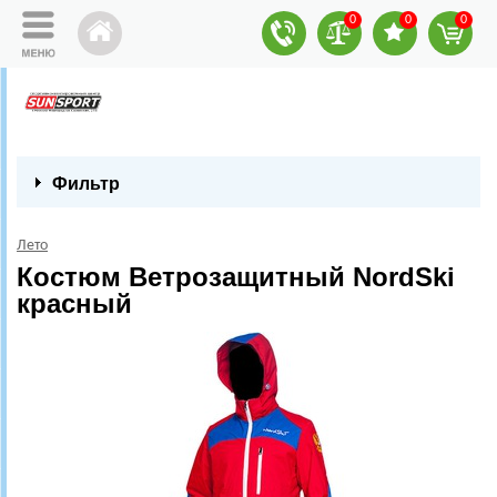
0
0
0
Фильтр
Лето
Костюм Ветрозащитный NordSki
красный