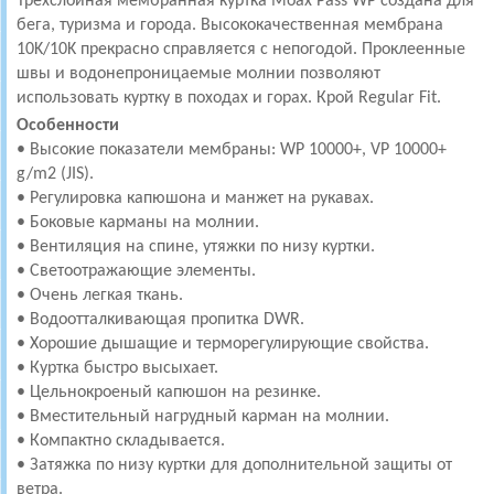
Трехслойная мембранная куртка Moax Pass WP создана для
бега, туризма и города. Высококачественная мембрана
10K/10K прекрасно справляется с непогодой. Проклеенные
швы и водонепроницаемые молнии позволяют
использовать куртку в походах и горах. Крой Regular Fit.
Особенности
• Высокие показатели мембраны: WP 10000+, VP 10000+
g/m2 (JIS).
• Регулировка капюшона и манжет на рукавах.
• Боковые карманы на молнии.
• Вентиляция на спине, утяжки по низу куртки.
• Светоотражающие элементы.
• Очень легкая ткань.
• Водоотталкивающая пропитка DWR.
• Хорошие дышащие и терморегулирующие свойства.
• Куртка быстро высыхает.
• Цельнокроеный капюшон на резинке.
• Вместительный нагрудный карман на молнии.
• Компактно складывается.
• Затяжка по низу куртки для дополнительной защиты от
ветра.