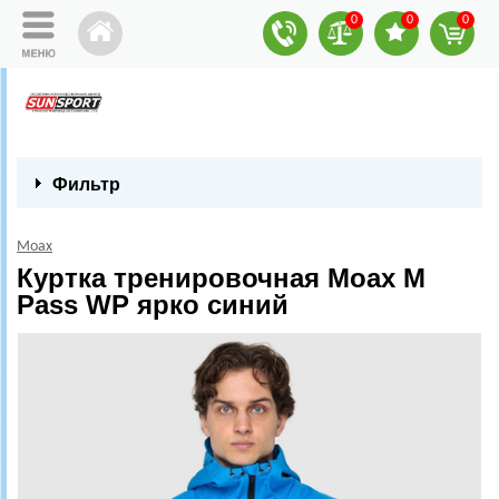
0
0
0
Фильтр
Moax
Куртка тренировочная Moax M
Pass WP ярко синий