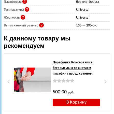
Платформа
без платформы
Температура
Universal
Жесткость
Universal
Выпускаемый размер
130 — 200 см.
К данному товару мы
рекомендуем
Парафинка Консервация
беговых лыж со снятием
парафина перед сезоном
500.00
руб.