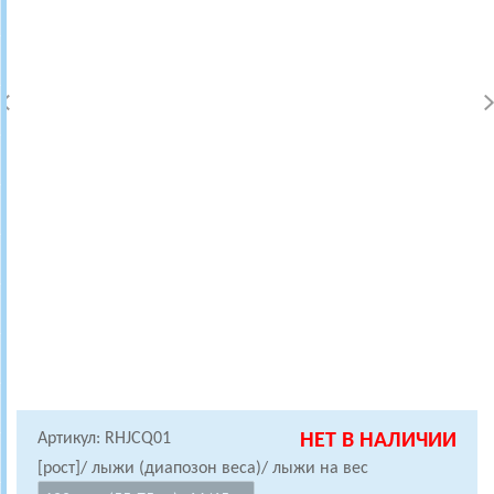
Артикул: RHJCQ01
НЕТ В НАЛИЧИИ
[рост]/ лыжи (диапозон веса)/ лыжи на вес