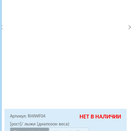
Артикул: RHIWF04
НЕТ В НАЛИЧИИ
[рост]/ лыжи (диапозон веса)