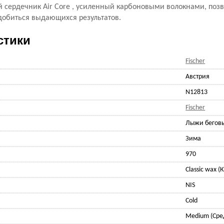
сердечник Air Core , усиленный карбоновыми волокнами, позв
 добиться выдающихся результатов.
стики
Fischer
Австрия
N12813
Fischer
Лыжи бегов
Зима
970
Classic wax 
NIS
Cold
Medium (Сре