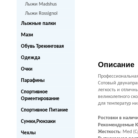
Лыжи Madshus
Лыжи Rossignol
Лыжные палки
Мази
Обувь Трекинговая
Одежда
Описание
Очки
Профессиональная
Парафины
Сотовый двунапра
легкость и отличн
Спортивное
великолепного ско
Ориентирование
для температур ниж
Спортивное Питание
Ростовки в наличии
Сумки,Рюкзаки
Рекомендуемые К
Жесткость
:
Med (С
Чехлы