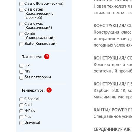
НОСОК И ПЯТКА/
Classic (Классический)
Новая технология 
Classic step
снижают вес мыска
(Классический с
насечкой)
Classic wax
КОНСТРУКЦИЯ/
CL
(Классический)
Конструкция клас
Combi
(Универсальный)
истирания мази де
Skate (Коньковый)
погодных условиях
Платформа:
КОНСТРУКЦИЯ/
C
Компьютерный кон
IFP
остаточный прогиб
NIS
без платформы
КОНСТРУКЦИЯ/
FI
Температура:
Карбон T300 1K, вс
максимальную про
C-Special
Cold
КАНТЫ/
POWER E
H-Plus
Специальное усиле
Plus
Universal
СЕРДЕЧНИКИ/
AIR