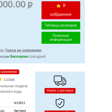
000.00
В
избранное
Таблица размеров
Полезная
информация
од:
Город не определен
оссии
бесплатно
(сегодня)
 сравнению
1 отзыв
нальная модель
Узнать о доставке
ческого хода
N12813
нда
Австрия