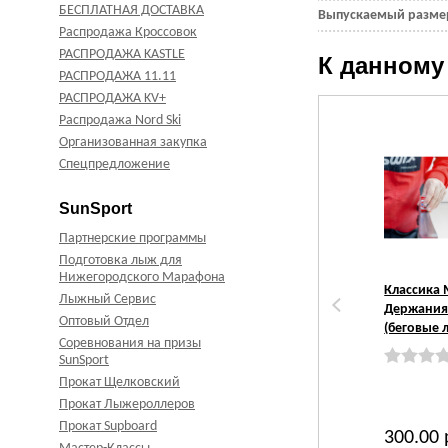
БЕСПЛАТНАЯ ДОСТАВКА
Выпускаемый разм
Распродажа Кроссовок
РАСПРОДАЖА KASTLE
К данному
РАСПРОДАЖА 11.11
РАСПРОДАЖА KV+
Распродажа Nord Ski
Организованная закупка
Спецпредложение
SunSport
Партнерские программы
Подготовка лыж для
Нижегородского Марафона
Классика
Лыжный Сервис
Держания
Оптовый Отдел
(беговые 
Соревнования на призы
SunSport
Прокат Щелковский
Прокат Лыжероллеров
Прокат Supboard
300.00