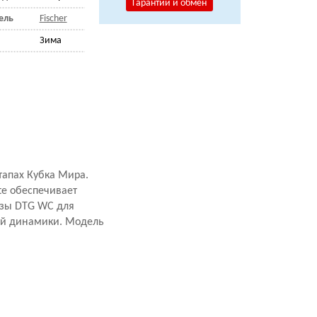
Гарантии и обмен
ель
Fischer
Зима
тапах Кубка Мира.
te обеспечивает
базы DTG WC для
шей динамики. Модель