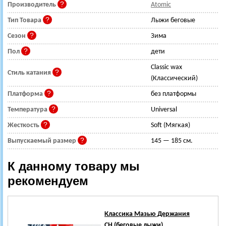
Производитель
Atomic
Тип Товара
Лыжи беговые
Сезон
Зима
Пол
дети
Classic wax
Стиль катания
(Классический)
Платформа
без платформы
Температура
Universal
Жесткость
Soft (Мягкая)
Выпускаемый размер
145 — 185 см.
К данному товару мы
рекомендуем
Классика Мазью Держания
CH (беговые лыжи)