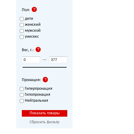
Пол:
дети
женский
мужской
унисекс
Вес, г.:
—
Пронация:
Гиперпронация
Гипопронация
Нейтральная
Сбросить фильтр