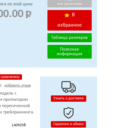
лся по этой цене
00.00
В
избранное
Таблица размеров
Полезная
информация
 сравнению
добавить отзыв
модель с
Узнать о доставке
м протектором
о пересеченной
 и
трейлраннинга.
Гарантии и обмен
L409258