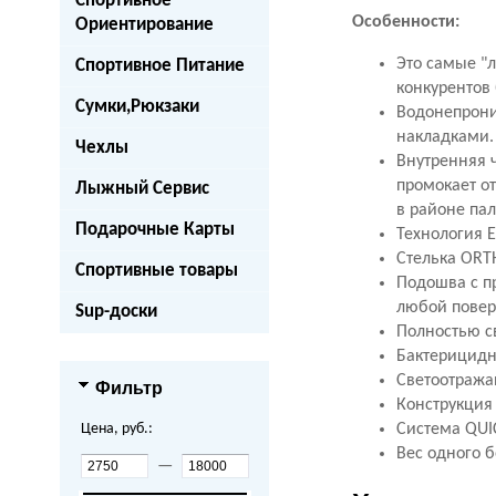
Спортивное
Особенности:
Ориентирование
Это самые "л
Спортивное Питание
конкурентов
Сумки,Рюкзаки
Водонепрони
накладками
Чехлы
Внутренняя ч
промокает о
Лыжный Сервис
в районе па
Подарочные Карты
Технология 
Стелька
ORT
Спортивные товары
Подошва с п
любой повер
Sup-доски
Полностью с
Бактерицидн
Светоотража
Фильтр
Конструкция 
Цена, руб.:
Система
QUI
Вес одного б
—