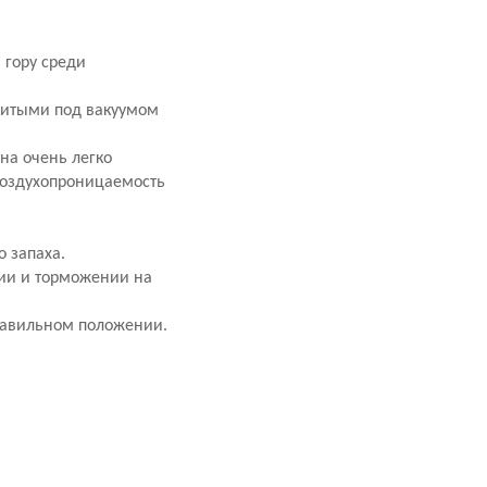
 гору среди
литыми под вакуумом
она очень легко
 воздухопроницаемость
 запаха.
нии и торможении на
равильном положении.