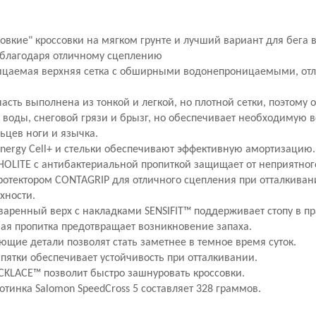
овкие" кроссовки на мягком грунте и лучший вариант для бега в
 благодаря отличному сцеплению
цаемая верхняя сетка с обширными водонепроницаемыми, от
.
асть выполнена из тонкой и легкой, но плотной сетки, поэтому 
т воды, снеговой грязи и брызг, но обеспечивает необходимую
льцев ноги и язычка.
Energy Cell+ и стельки обеспечивают эффективную амортизацию.
HOLITE
с антибактериальной пропиткой защищает от неприятного
ротектором
CONTAGRIP
для отличного сцепления при отталкива
хности.
варенный верх с накладками
SENSIFIT
™ поддерживает стопу в п
ая пропитка предотвращает возникновение запаха.
ющие детали позволят стать заметнее в темное время суток.
пятки обеспечивает устойчивость при отталкивании.
CKLACE
™ позволит быстро зашнуровать кроссовки.
отинка Salomon SpeedCross 5 составляет 328 граммов.