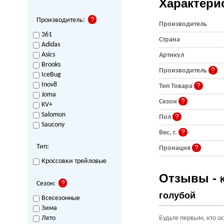
Характери
Производитель:
Производитель
361
Страна
Adidas
Asics
Артикул
Brooks
Производитель
IceBug
Inov8
Тип Товара
Joma
Сезон
KV+
Salomon
Пол
Saucony
Вес, г.
Тип:
Пронация
Кроссовки трейловые
Отзывы -
Сезон:
голубой
Всесезонные
Зима
Лето
Будьте первым, кто о