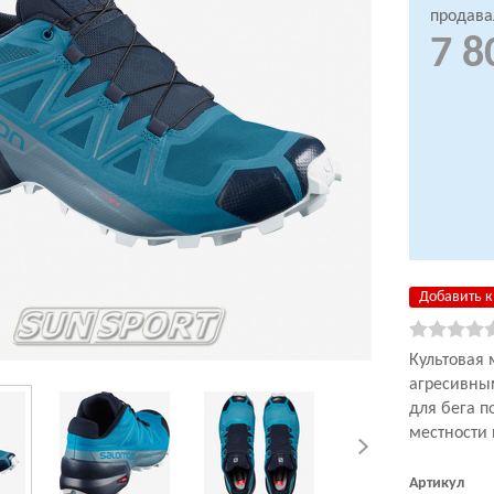
продава
7 8
Добавить к
Культовая 
агресивны
для бега п
местности
Артикул