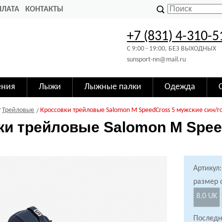
ПЛАТА
КОНТАКТЫ
+7 (831) 4-310-5
C 9:00 - 19:00, БЕЗ ВЫХОДНЫХ
sunsport-nn@mail.ru
ения
Лыжи
Лыжные палки
Одежда
Трейловые
Кроссовки трейловые Salomon M SpeedCross 5 мужские син/г
ки трейловые Salomon M Spee
Артикул:
размер 
8.0 UK
Последн