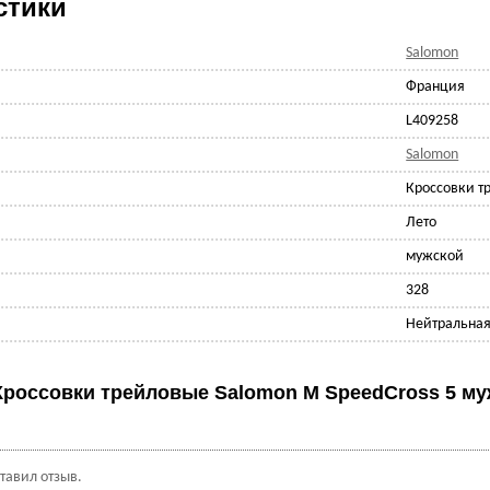
стики
Salomon
Франция
L409258
Salomon
Кроссовки т
Лето
мужской
328
Нейтральна
Кроссовки трейловые Salomon M SpeedCross 5 му
ставил отзыв.