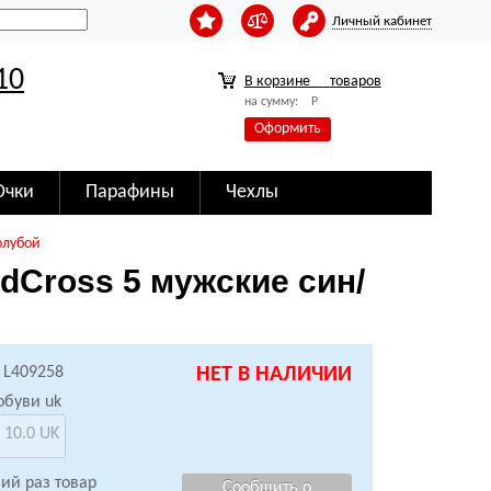
Личный кабинет
10
В корзине
товаров
на сумму:
Р
Оформить
Очки
Парафины
Чехлы
олубой
dCross 5 мужские син/
 L409258
НЕТ В НАЛИЧИИ
обуви uk
10.0 UK
ий раз товар