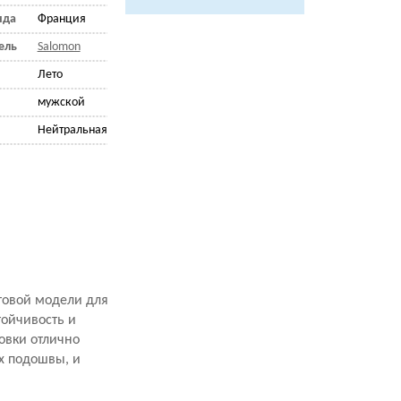
нда
Франция
ель
Salomon
Лето
мужской
Нейтральная
ьтовой модели для
тойчивость и
овки отлично
х подошвы, и