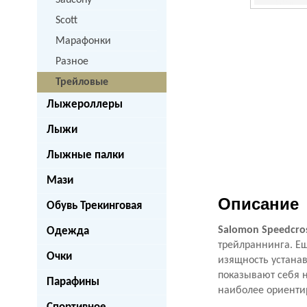
Saucony
Scott
Марафонки
Разное
Трейловые
Лыжероллеры
Лыжи
Лыжные палки
Мази
Описание
Обувь Трекинговая
Salomon Speedcros
Одежда
трейлраннинга. Ещ
Очки
изящность устана
показывают себя 
Парафины
наиболее ориентир