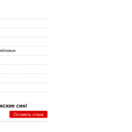
рейловые
я
жские син/
Оставить отзыв