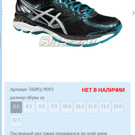
Артикул: T60PQ/9093
НЕТ В НАЛИЧИИ
размер обуви us
8.0
8.5
9.0
9.5
10.0
10.5
11.0
11.5
12.0
12.5
Последний раз товар продавался по этой цене