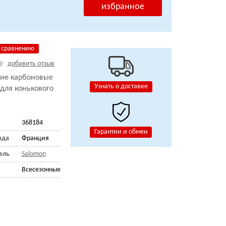
избранное
 сравнению
добавить отзыв
кие карбоновые
Узнать о доставке
для конькового
368184
Гарантии и обмен
нда
Франция
ель
Salomon
Всесезонные