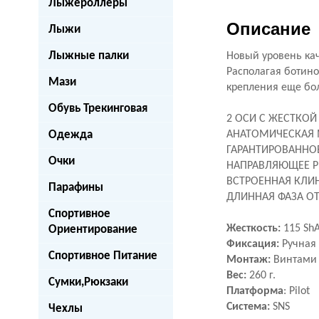
Лыжероллеры
Описание
Лыжи
Лыжные палки
Новый уровень кач
Располагая ботин
Мази
крепления еще бо
Обувь Трекинговая
2 ОСИ С ЖЕСТКОЙ
Одежда
АНАТОМИЧЕСКАЯ 
ГАРАНТИРОВАННО
Очки
НАПРАВЛЯЮЩЕЕ Р
ВСТРОЕННАЯ КЛИ
Парафины
ДЛИННАЯ ФАЗА О
Спортивное
Жесткость:
115 Sh
Ориентирование
Фиксация:
Ручная
Спортивное Питание
Монтаж:
Винтами
Вес:
260 г.
Сумки,Рюкзаки
Платформа
: Pilot
Система:
SNS
Чехлы