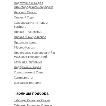
Подготовка лыж для
Нижегородского Марафона
Лыжный Сервис
Оптовый Отдел
Соревнования на призы
SunSport
Прокат Щелковский
Прокат Лыжероллеров
Прокат Supboard
Мастер-Классы
Проведение соревнований и
массовых мероприятий
Клубная Программа
Подарочные Карты
Комиссионный Отдел
Сертификаты
Выездная Торговля
Таблицы подбора
Таблицы Размеров Обуви
Таблицы Размеров Одежды