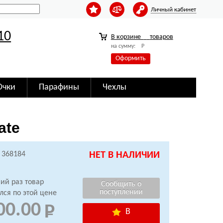
Личный кабинет
10
В корзине
товаров
на сумму:
Р
Оформить
Очки
Парафины
Чехлы
ate
 368184
НЕТ В НАЛИЧИИ
ий раз товар
лся по этой цене
00.00
В