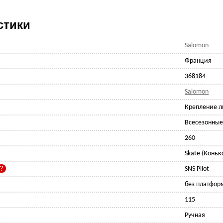
стики
Salomon
Франция
368184
Salomon
Крепление 
Всесезонны
260
Skate (Конь
SNS Pilot
без платфор
115
Ручная