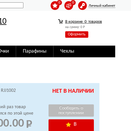
0
0
Личный кабинет
10
В корзине
0
товаров
на сумму:
0
Р
Оформить
Очки
Парафины
Чехлы
 RJJ1002
НЕТ В НАЛИЧИИ
ий раз товар
лся по этой цене
00.00
В