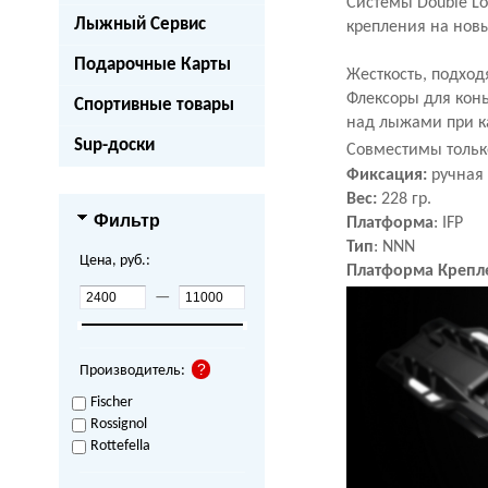
Системы Double Loc
Лыжный Сервис
крепления на новы
Подарочные Карты
Жесткость, подхо
Флексоры для кон
Спортивные товары
над лыжами при к
Sup-доски
Совместимы только
Фиксация:
ручная
Вес:
228 гр.
Фильтр
Платформа
: IFP
Тип
: NNN
Цена, руб.:
Платформа Крепл
—
Производитель:
Fischer
Rossignol
Rottefella