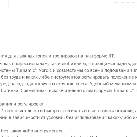
ия для лыжных гонок и тренировок на платформе IFP.
ут как профессионалам, так и любителям, катающимся ради удо
истемы Turnamic® Nordic и совместимы со всеми подошвами типа
 без труда и каких-либо инcтрументов регулировать положение 
еред-назад, адаптируя к состоянию снега. Удобный механизм по
 ботинки. Совместимы исключительно с платформой Turnamic® I
вания и регулировки
 позволяет легко и быстро встегивать и выстегивать ботинки, 
ий в зависимости от условий, без использования каких-либо и
 без каких-либо инструментов