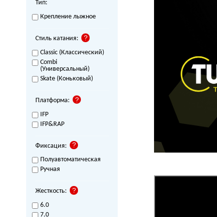
Тип:
Крепление лыжное
Стиль катания:
Classic (Классический)
Combi
(Универсальный)
Skate (Коньковый)
Платформа:
IFP
IFP&RAP
Фиксация:
Полуавтоматическая
Ручная
Жесткость:
6.0
7.0