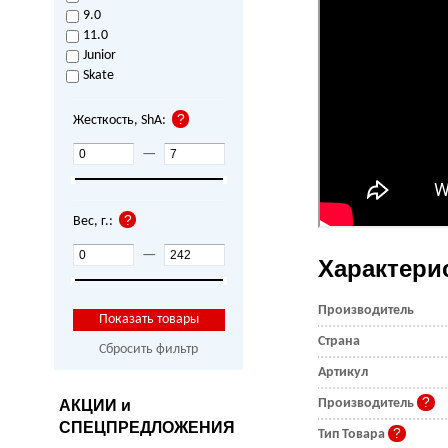
9.0
11.0
Junior
Skate
Жесткость, ShA:
—
Вес, г.:
—
Характери
Производитель
Страна
Сбросить фильтр
Артикул
Производитель
АКЦИИ и
СПЕЦПРЕДЛОЖЕНИЯ
Тип Товара