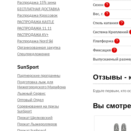
Распродажа 15% зима
Сезон
БЕСПЛАТНАЯ ДОСТАВКА
Вес, г.
Распродажа Кроссовок
РАСПРОДАЖА KASTLE
Стиль катания
РАСПРОДАЖА 11.11
Система Креплений
РАСПРОДАЖА KV+
Распродажа Nord Ski
Платформа
Организованная закупка
Фиксация
Спецпредложение
Выпускаемый разм
SunSport
Отзывы -
Партнерские программы
Подготовка лыж для
Нижегородского Марафона
Будьте первым, кто о
Лыжный Сервис
Оптовый Отдел
Вы смотр
Соревнования на призы
SunSport
Прокат Щелковский
Прокат Лыжероллеров
Прокат Supboard