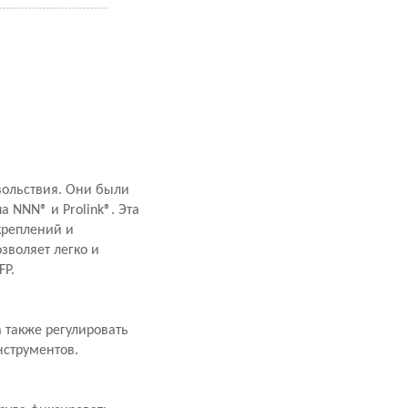
вольствия. Они были
 NNN® и Prolink®. Эта
креплений и
зволяет легко и
FP.
а также регулировать
нструментов.