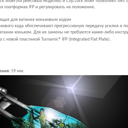
k Slider(на рейсовых моделях) и Clip Lock Slider позволяют без 
х платформах IFP и регулировать их положение.
дящая для катания коньковым ходом
ькового хода обеспечивают прогрессивную передачу усилия и 
атании коньком. Для их замены не требуются какие-либо инстр
 с новой пластиной Turnamic® IFP
(Integrated Flat Plate).
ения
: 59 мм.