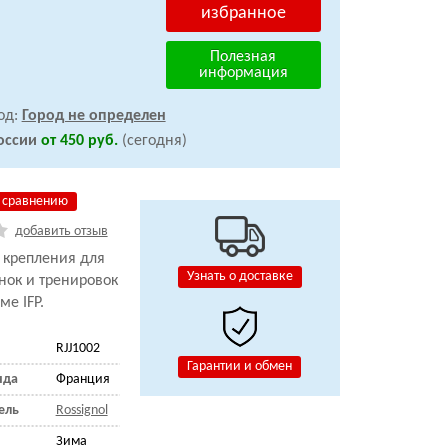
избранное
Полезная
информация
од:
Город не определен
оссии
от 450 руб.
(сегодня)
 сравнению
добавить отзыв
 крепления для
Узнать о доставке
нок и тренировок
ме IFP.
RJJ1002
Гарантии и обмен
нда
Франция
ель
Rossignol
Зима