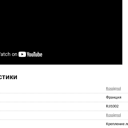
стики
Rossignol
Франция
RJJ1002
Rossignol
Крепление 