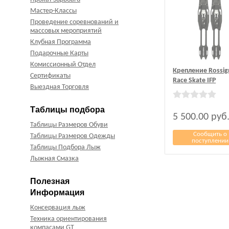
Мастер-Классы
Проведение соревнований и
массовых мероприятий
Клубная Программа
Подарочные Карты
Комиссионный Отдел
Крепление Rossig
Сертификаты
Race Skate IFP
Выездная Торговля
Таблицы подбора
5 500.00
руб
Таблицы Размеров Обуви
Сообщить о
Таблицы Размеров Одежды
поступлении
Таблицы Подбора Лыж
Лыжная Смазка
Полезная
Информация
Консервация лыж
Техника ориентирования
компасами GT