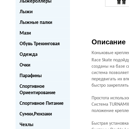
Лыжероллеры
Лыжи
Лыжные палки
Мази
Описание
Обувь Трекинговая
Коньковые креплен
Одежда
Race Skate подойд
Очки
созданы на базе с
система позволяет
Парафины
передвигать их вп
быстро закреплять
Спортивное
Ориентирование
Простота использо
Спортивное Питание
Система TURNAMIC®
положение креплен
Сумки,Рюкзаки
Быстрая установка
Чехлы