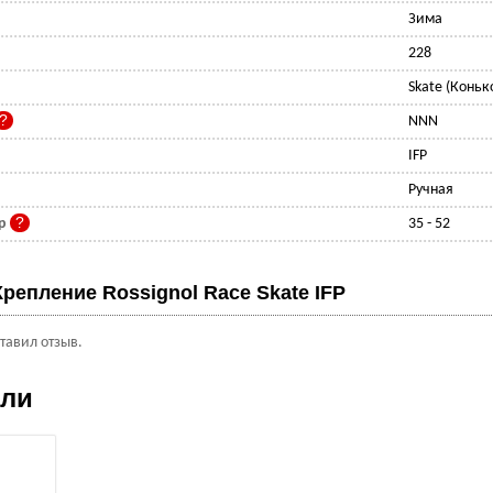
Зима
228
Skate (Конь
NNN
IFP
Ручная
ер
35 - 52
Крепление Rossignol Race Skate IFP
ставил отзыв.
ели