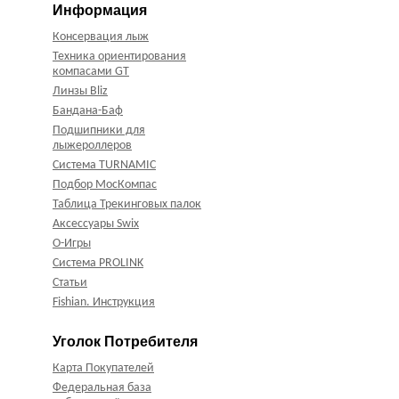
Информация
Консервация лыж
Техника ориентирования
компасами GT
Линзы Bliz
Бандана-Баф
Подшипники для
лыжероллеров
Система TURNAMIC
Подбор МосКомпас
Таблица Трекинговых палок
Аксессуары Swix
О-Игры
Система PROLINK
Статьи
Fishian. Инструкция
Уголок Потребителя
Карта Покупателей
Федеральная база