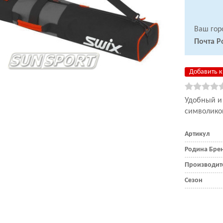
Ваш гор
Почта Р
Добавить к
​Удобный и
символико
Артикул
Родина Бре
Производит
Сезон