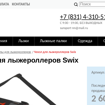
ПЛАТА
КОНТАКТЫ
+7 (831) 4-310-5
C 9:00 - 19:00, БЕЗ ВЫХОДНЫХ
sunsport-nn@mail.ru
ения
Лыжи
Лыжные палки
Одежда
лы для лыжероллеров
Чехол для лыжероллеров Swix
ля лыжероллеров Swix
Артикул:
Последн
продава
2 6