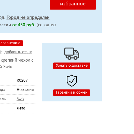
избранное
од:
Город не определен
оссии
от 450 руб.
(сегодня)
 сравнению
добавить отзыв
 крепкий чехол с
Узнать о доставке
й Swix
R0289
нда
Норвегия
Гарантии и обмен
ель
Swix
Лето