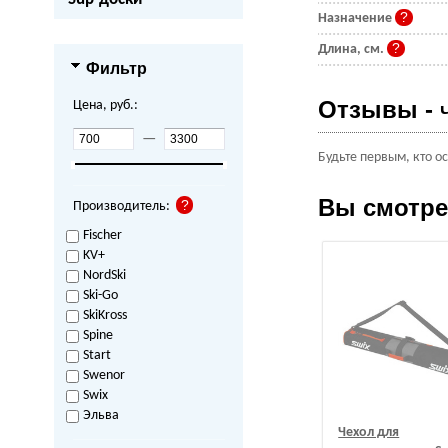
Назначение
Длина, см.
Фильтр
Отзывы -
Цена, руб.:
—
Будьте первым, кто о
Вы смотр
Производитель:
Fischer
KV+
NordSki
Ski-Go
SkiKross
Spine
Start
Swenor
Swix
Эльва
Чехол для