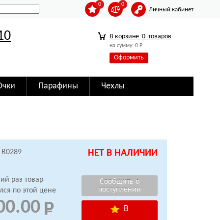
0
0
Личный кабинет
10
В корзине
0
товаров
на сумму:
0
Р
Оформить
Очки
Парафины
Чехлы
 R0289
НЕТ В НАЛИЧИИ
ий раз товар
лся по этой цене
00.00
В