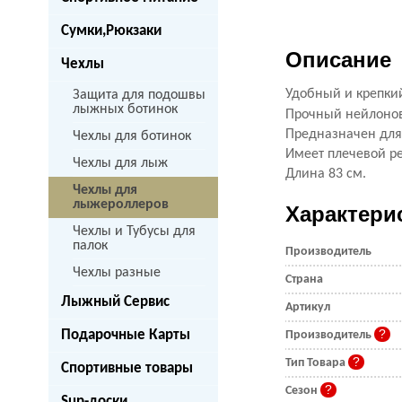
Сумки,Рюкзаки
Описание
Чехлы
​Удобный и крепки
Защита для подошвы
лыжных ботинок
Прочный нейлонов
Предназначен для
Чехлы для ботинок
Имеет плечевой ре
Чехлы для лыж
Длина 83 см.
Чехлы для
лыжероллеров
Характери
Чехлы и Тубусы для
палок
Производитель
Чехлы разные
Страна
Лыжный Сервис
Артикул
Подарочные Карты
Производитель
Тип Товара
Спортивные товары
Сезон
Sup-доски