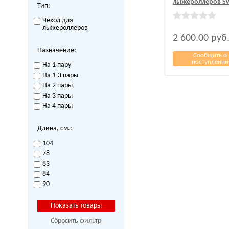
лыжероллеров Sw
Тип:
Чехол для
лыжероллеров
2 600.00
руб
Назначение:
Сообщить о
поступлении
На 1 пару
На 1-3 пары
На 2 пары
На 3 пары
На 4 пары
Длина, см.:
104
78
83
84
90
Сбросить фильтр