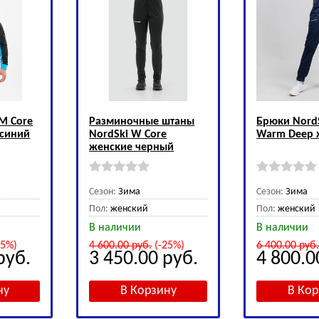
M Core
Разминочные штаны
Брюки Nord
/синий
NordSki W Core
Warm Deep 
женские черный
Сезон:
Зима
Сезон:
Зима
Пол:
женский
Пол:
женский
В наличии
В наличии
25%)
4 600.00
руб.
(-25%)
6 400.00
руб
руб.
3 450.00
руб.
4 800.