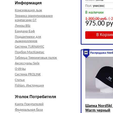
Информация
Пол:
унисекс
Консервация лыж
В наличии
Техника ориентирования
1 300.00
руб.
(-
компасами GT
975.00
ру
Линзы Bliz
Бандана-Баф
Подшипники для
лыжероллеров
Система TURNAMIC
Подбор МосКомпас
ар
Распродажа Nord
Таблица Трекинговых палок
Аксессуары Swix
О-Игры
Система PROLINK
Статьи
Fishian. Инструкция
Уголок Потребителя
Карта Покупателей
Шапка NordSki 
Федеральная база
Warm черный