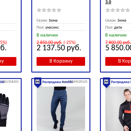
3.0
Сезон:
Зима
Сезон:
Зима
Пол:
унисекс
Пол:
дети
В наличии
В наличии
25%)
2 850.00
руб.
(-25%)
7 800.00
руб
б.
2 137.50
руб.
5 850.
т.: NSJ356201
арт.: NSM520125
Ski
Распродажа NordSki
Распродажа 