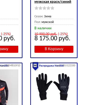
мужская красн/синий
Сезон:
Зима
Пол:
мужской
В наличии
.
(-25%)
10 900.00
руб.
(-25%)
00
руб.
8 175.00
руб.
арт.: NSM810910
арт.: NSJ122100
NordSki
Распродажа NordSki