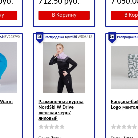
руб.
712.50
руб.
7 050.
.: NSV228790
арт.: NSW806412
Ski
Распродажа NordSki
Распродажа 
 Warm
Разминочная куртка
Бандана-ба
NordSki W Drive
Logo менто
женская черн/
лиловый
Сезон:
Зима
Сезон:
Зима