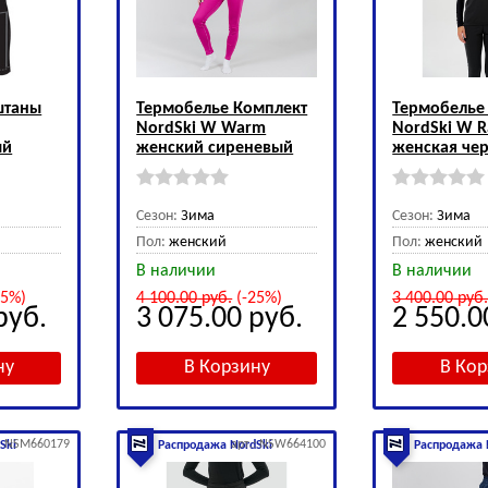
штаны
Термобелье Комплект
Термобелье
NordSki W Warm
NordSki W 
ый
женский сиреневый
женская че
Сезон:
Зима
Сезон:
Зима
Пол:
женский
Пол:
женский
В наличии
В наличии
25%)
4 100.00
руб.
(-25%)
3 400.00
руб
руб.
3 075.00
руб.
2 550.
.: NSM660179
арт.: NSW664100
Ski
Распродажа NordSki
Распродажа 