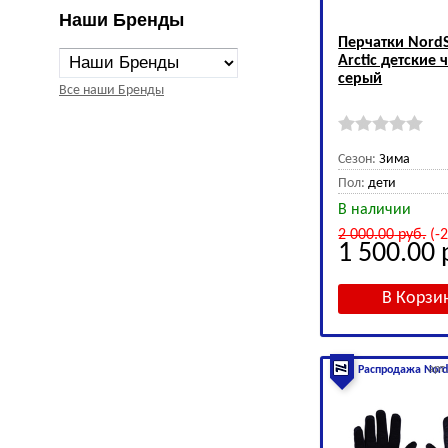
Наши Бренды
Перчатки NordS
Arctic детские 
серый
Все наши Бренды
Сезон:
Зима
Пол:
дети
В наличии
2 000.00
руб.
(-
1 500.00
арт
Распродажа Nord