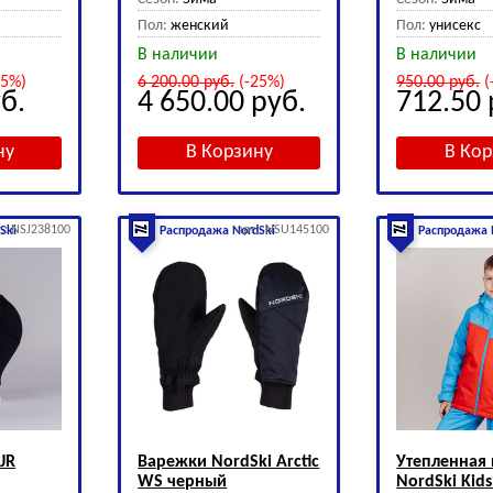
Пол:
женский
Пол:
унисекс
В наличии
В наличии
25%)
6 200.00
руб.
(-25%)
950.00
руб.
(
б.
4 650.00
руб.
712.50
т.: NSJ238100
арт.: NSU145100
Ski
Распродажа NordSki
Распродажа 
JR
Варежки NordSki Arctic
Утепленная 
WS черный
NordSki Kids