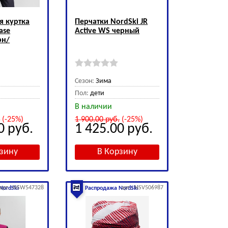
я куртка
Перчатки NordSki JR
ase
Active WS черный
рн/
Сезон:
Зима
Пол:
дети
В наличии
.
(-25%)
1 900.00
руб.
(-25%)
00
руб.
1 425.00
руб.
арт.: NSW547328
арт.: NSV506987
NordSki
Распродажа NordSki