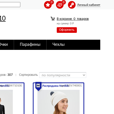
0
0
Личный кабинет
10
В корзине
0
товаров
на сумму:
0
Р
Оформить
Очки
Парафины
Чехлы
аров:
307
Сортировать
|
арт.: NSW710100
арт.: NSV740001
NordSki
Распродажа NordSki