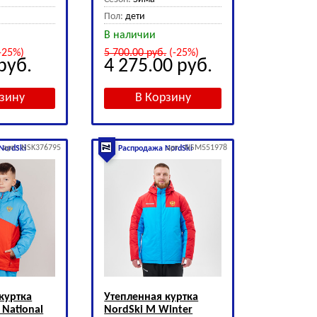
Пол:
дети
В наличии
-25%)
5 700.00
руб.
(-25%)
руб.
4 275.00
руб.
арт.: NSK376795
арт.: NSM551978
NordSki
Распродажа NordSki
куртка
Утепленная куртка
 National
NordSki M Winter