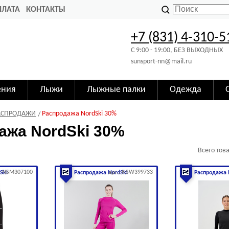
ПЛАТА
КОНТАКТЫ
+7 (831) 4-310-5
C 9:00 - 19:00, БЕЗ ВЫХОДНЫХ
sunsport-nn@mail.ru
ения
Лыжи
Лыжные палки
Одежда
АСПРОДАЖИ
Распродажа NordSki 30%
ажа NordSki 30%
Всего тов
.: NSM307100
арт.: NSW399733
Ski
Распродажа NordSki
Распродажа 