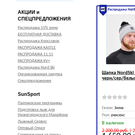
арт
Распродажа Nord
АКЦИИ и
СПЕЦПРЕДЛОЖЕНИЯ
Распродажа 15% зима
БЕСПЛАТНАЯ ДОСТАВКА
Распродажа Кроссовок
РАСПРОДАЖА KASTLE
РАСПРОДАЖА 11.11
РАСПРОДАЖА KV+
Распродажа Nord Ski
Шапка NordSki 
Организованная закупка
черн/сер/белы
Спецпредложение
SunSport
Партнерские программы
Сезон:
Зима
Подготовка лыж для
Нижегородского Марафона
Пол:
унисекс
Лыжный Сервис
В наличии
Оптовый Отдел
2 200.00
руб.
(-
Соревнования на призы