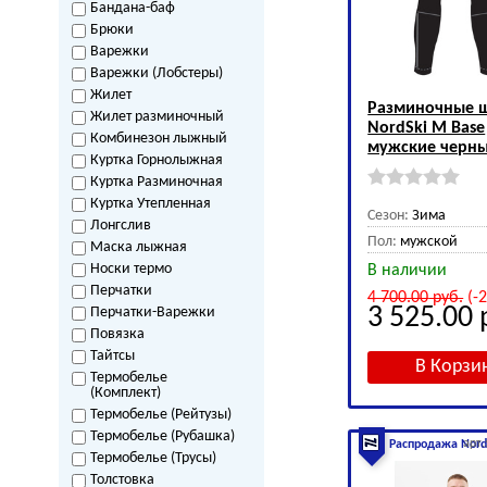
Бандана-баф
Брюки
Варежки
Варежки (Лобстеры)
Жилет
Разминочные 
Жилет разминочный
NordSki M Base
Комбинезон лыжный
мужские черн
Куртка Горнолыжная
Куртка Разминочная
Куртка Утепленная
Сезон:
Зима
Лонгслив
Пол:
мужской
Маска лыжная
Носки термо
В наличии
Перчатки
4 700.00
руб.
(-
3 525.00
Перчатки-Варежки
Повязка
Тайтсы
Термобелье
(Комплект)
Термобелье (Рейтузы)
Термобелье (Рубашка)
арт
Распродажа Nord
Термобелье (Трусы)
Толстовка