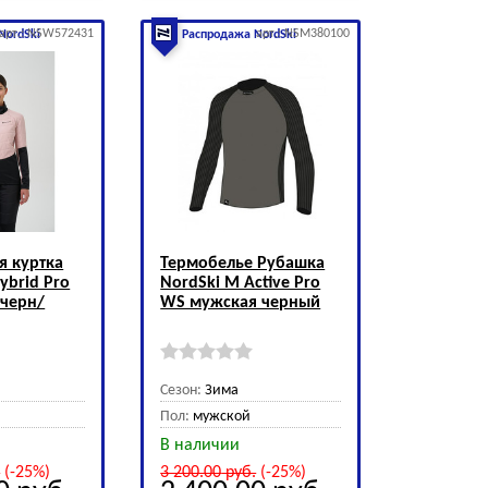
арт.: NSW572431
арт.: NSM380100
NordSki
Распродажа NordSki
я куртка
Термобелье Рубашка
ybrid Pro
NordSki M Active Pro
 черн/
WS мужская черный
Сезон:
Зима
Пол:
мужской
В наличии
.
(-25%)
3 200.00
руб.
(-25%)