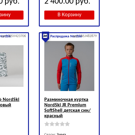
00
руб.
2 400.00
руб.
арт.: NSV423706
арт.: NSJ482879
NordSki
Распродажа NordSki
ф NordSki
Разминочная куртка
ловый
NordSki JR Premium
SoftShell детская син/
красный
Сезон:
Зима