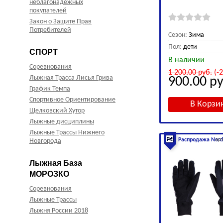
неблагонадёжных
покупателей
Закон о Защите Прав
Потребителей
Сезон:
Зима
Пол:
дети
СПОРТ
В наличии
Соревнования
1 200.00
руб.
(-
Лыжная Трасса Лисья Грива
900.00
ру
График Темпа
Спортивное Ориентирование
Щелковский Хутор
Лыжные дисциплины
Лыжные Трассы Нижнего
ар
Распродажа Nord
Новгорода
Лыжная База
МОРОЗКО
Соревнования
Лыжные Трассы
Лыжня России 2018