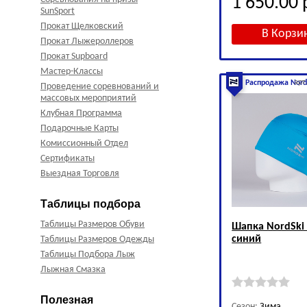
1 650.00
SunSport
Прокат Щелковский
Прокат Лыжероллеров
Прокат Supboard
Мастер-Классы
арт
Распродажа Nord
Проведение соревнований и
массовых мероприятий
Клубная Программа
Подарочные Карты
Комиссионный Отдел
Сертификаты
Выездная Торговля
Таблицы подбора
Таблицы Размеров Обуви
Шапка NordSki
синий
Таблицы Размеров Одежды
Таблицы Подбора Лыж
Лыжная Смазка
Полезная
Сезон:
Зима