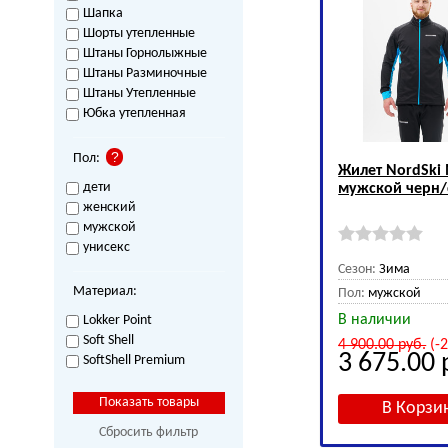
Шапка
Шорты утепленные
Штаны Горнолыжные
Штаны Разминочные
Штаны Утепленные
Юбка утепленная
Пол:
Жилет NordSki 
дети
мужской черн
женский
мужской
унисекс
Сезон:
Зима
Материал:
Пол:
мужской
В наличии
Lokker Point
Soft Shell
4 900.00
руб.
(-
3 675.00
SoftShell Premium
Сбросить фильтр