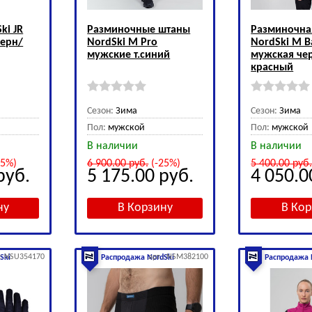
ki JR
Разминочные штаны
Разминочна
черн/
NordSki M Pro
NordSki M B
мужские т.синий
мужская че
красный
Сезон:
Зима
Сезон:
Зима
Пол:
мужской
Пол:
мужской
В наличии
В наличии
25%)
6 900.00
руб.
(-25%)
5 400.00
руб
руб.
5 175.00
руб.
4 050.
.: NSU354170
арт.: NSM382100
Ski
Распродажа NordSki
Распродажа 