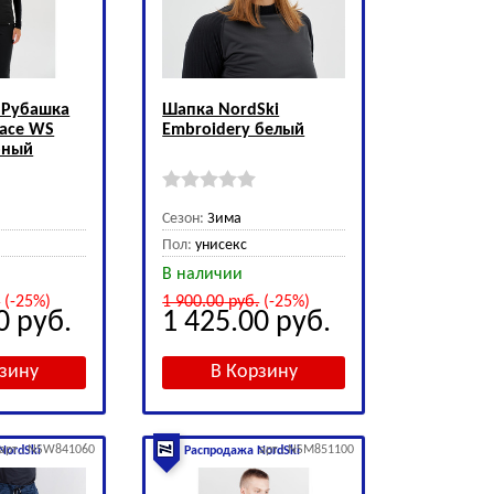
 Рубашка
Шапка NordSki
Race WS
Embroidery белый
рный
Сезон:
Зима
Пол:
унисекс
В наличии
.
(-25%)
1 900.00
руб.
(-25%)
00
руб.
1 425.00
руб.
арт.: NSW841060
арт.: NSM851100
NordSki
Распродажа NordSki