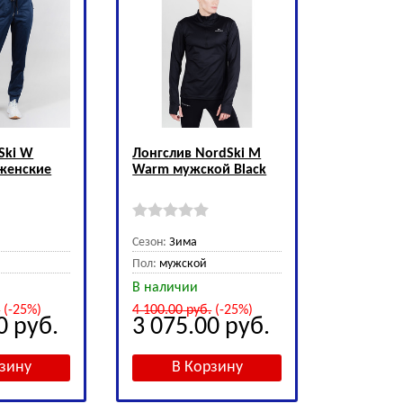
Ski W
Лонгслив NordSki M
женские
Warm мужской Black
Сезон:
Зима
Пол:
мужской
В наличии
.
(-25%)
4 100.00
руб.
(-25%)
00
руб.
3 075.00
руб.