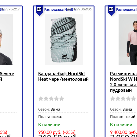
.: NSV736217
арт.: NSV506906
Ski
Распродажа NordSki
Распродажа 
Severe
Бандана-баф NordSki
Разминочна
й
Heat черн/ментоловый
NordSki W H
2.0 женская
пудровый
Сезон:
Зима
Сезон:
Зима
Пол:
унисекс
Пол:
женский
В наличии
В наличии
25%)
950.00
руб.
(-25%)
9 400.00
руб