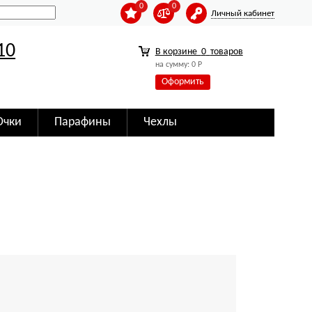
0
0
Личный кабинет
10
В корзине
0
товаров
на сумму:
0
Р
Оформить
Очки
Парафины
Чехлы