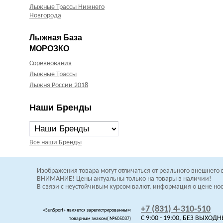
Лыжные Трассы Нижнего
Новгорода
Лыжная База
МОРОЗКО
Соревнования
Лыжные Трассы
Лыжня России 2018
Наши Бренды
Все наши Бренды
Изображения товара могут отличаться от
реального внешнего 
В
НИМАНИЕ! Цены актуальны только на товары в наличии!
В связи с неустойчивым курсом валют, информация о цене н
+7 (831) 4-310-510
«SunSport» является зарегистрированным
C 9:00 - 19:00, БЕЗ ВЫХОД
товарным знаком( №605037)