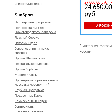
29 000.00
руб.
(
Спецпредложение
24 650.0
руб.
SunSport
Партнерские программы
Подготовка лыж для
Нижегородского Марафона
Лыжный Сервис
Оптовый Отдел
В интернет-магази
Соревнования на призы
России.
SunSport
Прокат Щелковский
Прокат Лыжероллеров
Прокат Supboard
Мастер-Классы
Проведение соревнований и
массовых мероприятий
Клубная Программа
Подарочные Карты
Комиссионный Отдел
Сертификаты