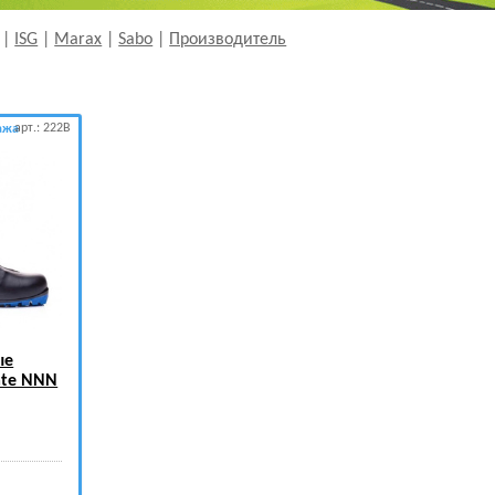
|
ISG
|
Marax
|
Sabo
|
Производитель
арт.: 222B
ажа
ые
ate NNN