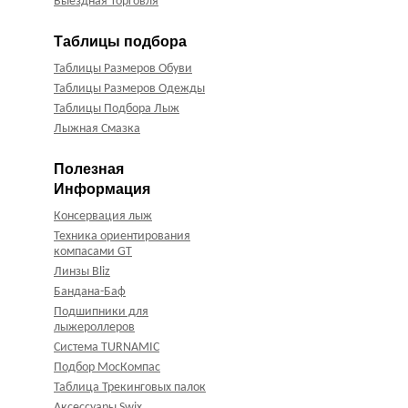
Выездная Торговля
Таблицы подбора
Таблицы Размеров Обуви
Таблицы Размеров Одежды
Таблицы Подбора Лыж
Лыжная Смазка
Полезная
Информация
Консервация лыж
Техника ориентирования
компасами GT
Линзы Bliz
Бандана-Баф
Подшипники для
лыжероллеров
Система TURNAMIC
Подбор МосКомпас
Таблица Трекинговых палок
Аксессуары Swix