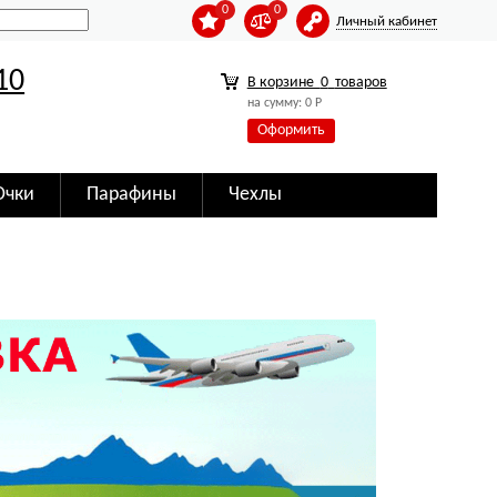
0
0
Личный кабинет
10
В корзине
0
товаров
на сумму:
0
Р
Оформить
Очки
Парафины
Чехлы