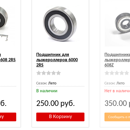
я
Подшипник для
Подшипники
608 2RS
лыжероллеров 6000
лыжероллер
2RS
608Z
Сезон:
Лето
Сезон:
Лето
В наличии
Нет в налич
б.
250.00
руб.
350.00
Сообщить о 