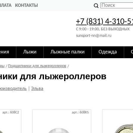
ПЛАТА
КОНТАКТЫ
+7 (831) 4-310-5
C 9:00 - 19:00, БЕЗ ВЫХОДНЫХ
sunsport-nn@mail.ru
ения
Лыжи
Лыжные палки
Одежда
ры
Подшипники для лыжероллеров
ики для лыжероллеров
роизводитель
|
Эльва
арт.: 608C2
арт.: 608RS