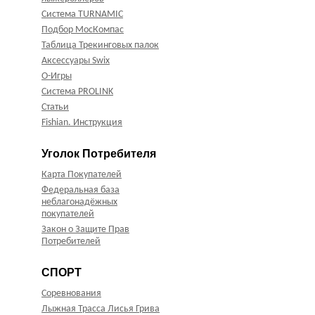
Система TURNAMIC
Подбор МосКомпас
Таблица Трекинговых палок
Аксессуары Swix
О-Игры
Система PROLINK
Статьи
Fishian. Инструкция
Уголок Потребителя
Карта Покупателей
Федеральная база
неблагонадёжных
покупателей
Закон о Защите Прав
Потребителей
СПОРТ
Соревнования
Лыжная Трасса Лисья Грива