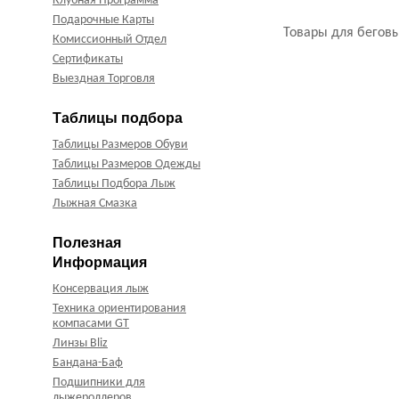
Клубная Программа
Подарочные Карты
Товары для беговы
Комиссионный Отдел
Сертификаты
Выездная Торговля
Таблицы подбора
Таблицы Размеров Обуви
Таблицы Размеров Одежды
Таблицы Подбора Лыж
Лыжная Смазка
Полезная
Информация
Консервация лыж
Техника ориентирования
компасами GT
Линзы Bliz
Бандана-Баф
Подшипники для
лыжероллеров