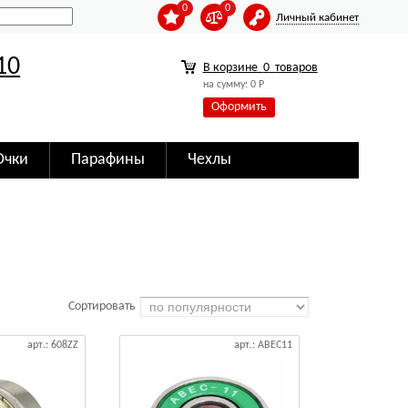
0
0
Личный кабинет
10
В корзине
0
товаров
на сумму:
0
Р
Оформить
Очки
Парафины
Чехлы
Сортировать
арт.: 608ZZ
арт.: ABEC11