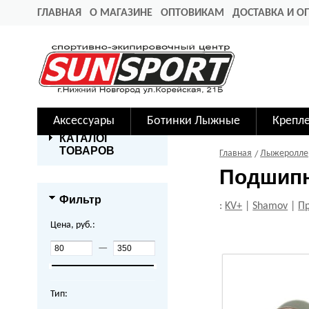
ГЛАВНАЯ
О МАГАЗИНЕ
ОПТОВИКАМ
ДОСТАВКА И О
Аксессуары
Ботинки Лыжные
Крепл
КАТАЛОГ
ТОВАРОВ
Главная
Лыжеролле
Подшипн
Фильтр
:
KV+
|
Shamov
|
П
Цена, руб.:
—
Тип: