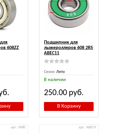
для
Подшипник для
ов 608ZZ
лыжероллеров 608 2RS
ABEC11
Сезон:
Лето
В наличии
уб.
250.00
руб.
арт.: 608C
арт.: ABEC9