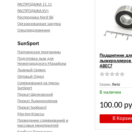
РАСПРОДАЖА 11.11
РАСПРОДАЖА KV+
Распродажа Nord Ski
Организованная закупка
Спецпредложение
SunSport
Партнерские программы
Подшипник дл
Подготовка лыж для
лыжероллеров 
Нижегородского Марафона
ABEC7
Лыжный Сервис
Оптовый Отдел
Соревнования на призы
Сезон:
Лето
SunSport
В наличии
Прокат Щелковский
Прокат Лыжероллеров
100.00
ру
Прокат Supboard
Мастер-Классы
Проведение соревнований и
массовых мероприятий