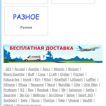
Разное
:
361
|
Accapi
|
Aonijie
|
Asics
|
Atomic
|
Bivium
|
Bjorn Daehlie
|
Buff
|
Coxa
|
Craft
|
Eisbar
|
Fischer
|
Futura-tex
|
Inov8
|
KV+
|
Kilpi
|
KinetixX
|
Lillsport
|
Loffler
|
Mizuno
|
Moax
|
Noname
|
Nord
|
NordSki
|
Olle
|
One Way
|
Proteam
|
R2
|
Ray
|
Reebok
|
Rex
|
SN
|
Salomon
|
Satila
|
Saucony
|
Ski-Go
|
SkiKross
|
Sp-Olimp
|
Spine
|
Sport 365
|
SunSport
|
Swix
|
Tecso
|
Thorlos
|
Toko
|
Ulvang
|
Vauhti
|
Viking
|
Производитель