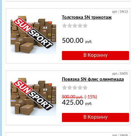
арт.: SN13
Толстовка SN трикотаж
500.00
руб.
арт.: SN05
Повязка SN флис олимпиада
500.00
(-15%)
руб.
425.00
руб.
арт.: SN06