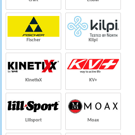
Craft
Eisbar
Fischer
Kilpi
KinetixX
KV+
Lillsport
Moax