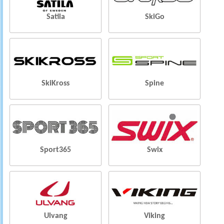
Satila
SkiGo
SkiKross
Spine
Sport365
Swix
Ulvang
Viking