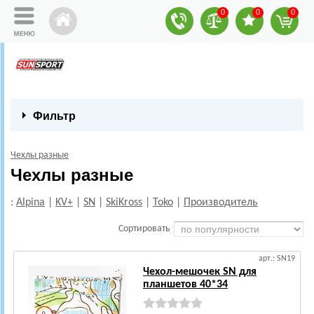
0
0
0
Фильтр
Чехлы разные
Чехлы разные
:
Alpina
|
KV+
|
SN
|
SkiKross
|
Toko
|
Производитель
Сортировать
арт.: SN19
Чехол-мешочек SN для
планшетов 40*34