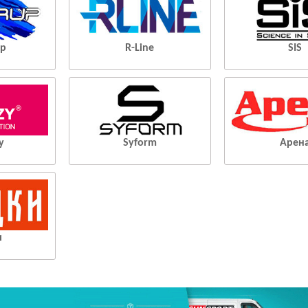
Up
R-Line
SIS
y
Syform
Арен
и