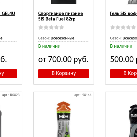
н GEL4U
Спортивное питание
Гель SIS ко
SIS Beta Fuel 82гр
ые
Сезон:
Всесезонные
Сезон:
Всесез
В наличии
В наличии
б.
от 700.00
руб.
500.00
арт.: R0023
арт.: 90144