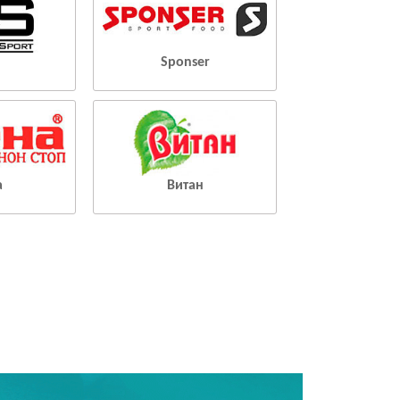
Sponser
а
Витан