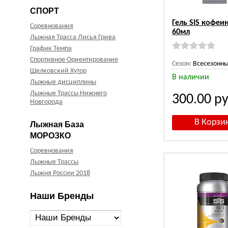
СПОРТ
Гель SIS кофеи
Соревнования
60мл
Лыжная Трасса Лисья Грива
График Темпа
Спортивное Ориентирование
Сезон:
Всесезонн
Щелковский Хутор
В наличии
Лыжные дисциплины
Лыжные Трассы Нижнего
300.00
ру
Новгорода
Лыжная База
МОРОЗКО
Соревнования
Лыжные Трассы
Лыжня России 2018
Наши Бренды