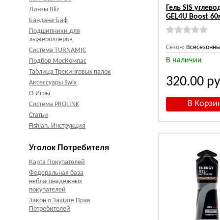
Гель SIS углев
Линзы Bliz
GEL4U Boost 60
Бандана-Баф
Подшипники для
лыжероллеров
Сезон:
Всесезонн
Система TURNAMIC
В наличии
Подбор МосКомпас
Таблица Трекинговых палок
320.00
ру
Аксессуары Swix
О-Игры
Система PROLINK
Статьи
Fishian. Инструкция
Уголок Потребителя
Карта Покупателей
Федеральная база
неблагонадёжных
покупателей
Закон о Защите Прав
Потребителей