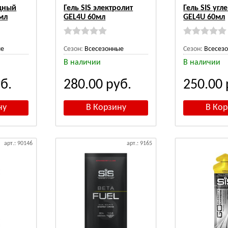
одный
Гель SIS электролит
Гель SIS уг
мл
GEL4U 60мл
GEL4U 60мл
ые
Сезон:
Всесезонные
Сезон:
Всесез
В наличии
В наличии
б.
280.00
руб.
250.00
арт.: 90146
арт.: 9165