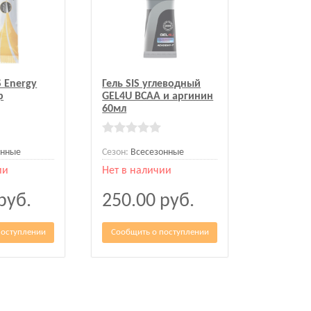
S Energy
Гель SIS углеводный
р
GEL4U BCAA и аргинин
60мл
онные
Сезон:
Всесезонные
ии
Нет в наличии
руб.
250.00
руб.
поступлении
Сообщить о поступлении