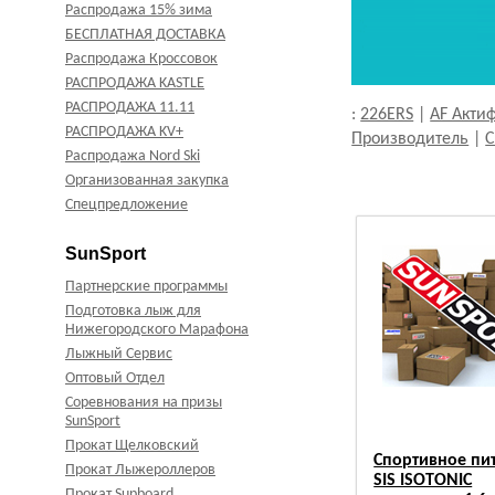
Распродажа 15% зима
БЕСПЛАТНАЯ ДОСТАВКА
Распродажа Кроссовок
РАСПРОДАЖА KASTLE
РАСПРОДАЖА 11.11
:
226ERS
|
AF Акти
РАСПРОДАЖА KV+
Производитель
|
С
Распродажа Nord Ski
Организованная закупка
Спецпредложение
SunSport
Партнерские программы
Подготовка лыж для
Нижегородского Марафона
Лыжный Сервис
Оптовый Отдел
Соревнования на призы
SunSport
Прокат Щелковский
Спортивное пи
Прокат Лыжероллеров
SIS ISOTONIC
Прокат Supboard