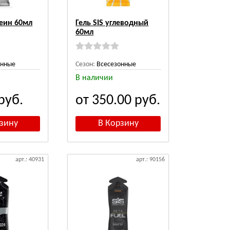
феин 60мл
Гель SIS углеводный
60мл
онные
Сезон:
Всесезонные
В наличии
руб.
от 350.00
руб.
арт.: 40931
арт.: 90156