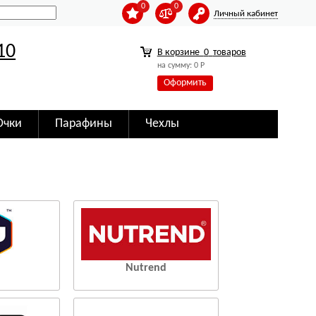
0
0
Личный кабинет
10
В корзине
0
товаров
на сумму:
0
Р
Оформить
Очки
Парафины
Чехлы
Nutrend