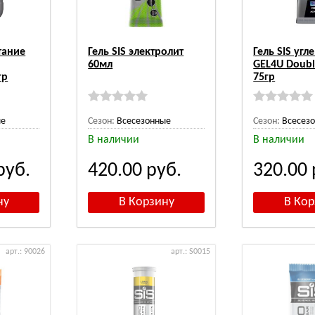
тание
Гель SIS электролит
Гель SIS уг
60мл
GEL4U Doubl
гр
75гр
ые
Сезон:
Всесезонные
Сезон:
Всесез
В наличии
В наличии
руб.
420.00
руб.
320.00
арт.: 90026
арт.: S0015