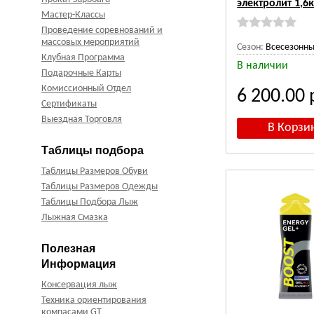
электролит 1,6к
Мастер-Классы
Проведение соревнований и
массовых мероприятий
Сезон:
Всесезонн
Клубная Программа
В наличии
Подарочные Карты
Комиссионный Отдел
6 200.00
Сертификаты
Выездная Торговля
Таблицы подбора
Таблицы Размеров Обуви
Таблицы Размеров Одежды
Таблицы Подбора Лыж
Лыжная Смазка
Полезная
Информация
Консервация лыж
Техника ориентирования
компасами GT