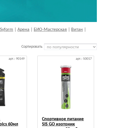
|
Syform
|
Арена
|
БИО-Мастерская
|
Витан
|
Сортировать
арт.: 90149
арт.: S0017
a
Спортивное питание
pics 60мл
SIS GO изотоник