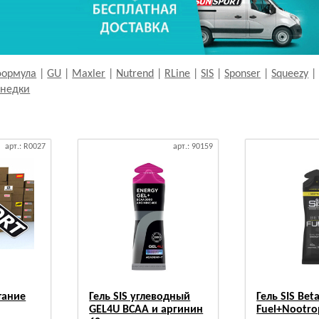
формула
|
GU
|
Maxler
|
Nutrend
|
RLine
|
SIS
|
Sponser
|
Squeezy
недки
арт.: R0027
арт.: 90159
тание
Гель SIS углеводный
Гель SIS Bet
GEL4U BCAA и аргинин
Fuel+Nootro