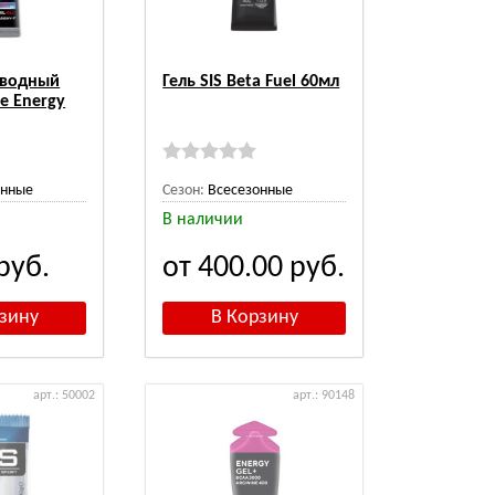
леводный
Гель SIS Beta Fuel 60мл
e Energy
онные
Сезон:
Всесезонные
В наличии
руб.
от 400.00
руб.
арт.: 50002
арт.: 90148