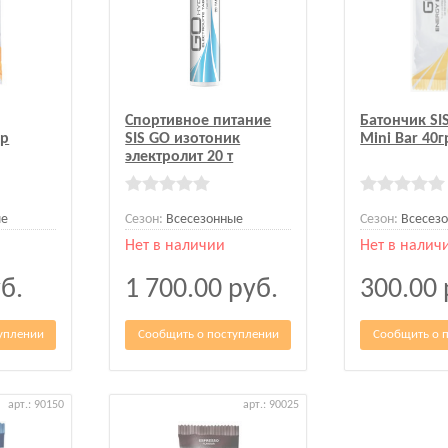
Спортивное питание
Батончик SI
гр
SIS GO изотоник
Mini Bar 40г
электролит 20 т
ые
Сезон:
Всесезонные
Сезон:
Всесез
Нет в наличии
Нет в налич
б.
1 700.00
руб.
300.00
уплении
Сообщить о поступлении
Сообщить о 
арт.: 90150
арт.: 90025