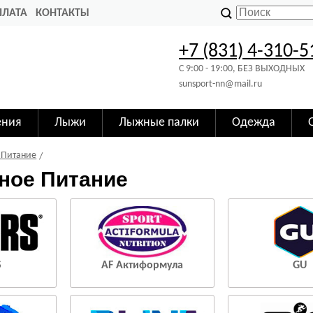
ПЛАТА
КОНТАКТЫ
+7 (831) 4-310-5
C 9:00 - 19:00, БЕЗ ВЫХОДНЫХ
sunsport-nn@mail.ru
ения
Лыжи
Лыжные палки
Одежда
 Питание
ное Питание
S
AF Актиформула
GU