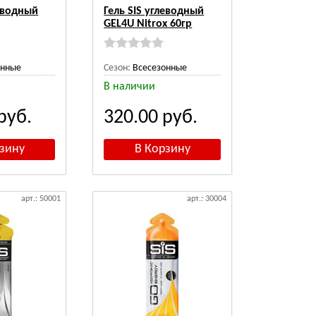
леводный
Гель SIS углеводный
GEL4U Nitrox 60гр
онные
Сезон:
Всесезонные
В наличии
руб.
320.00
руб.
арт.: 50001
арт.: 30004