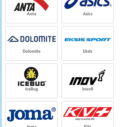
Anta
Asics
Dolomite
Eksis
IceBug
Inov8