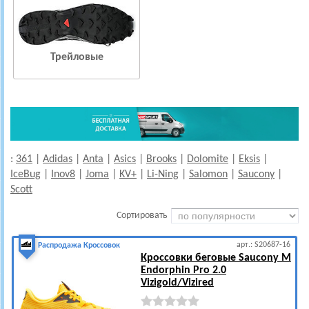
Трейловые
:
361
|
Adidas
|
Anta
|
Asics
|
Brooks
|
Dolomite
|
Eksis
|
IceBug
|
Inov8
|
Joma
|
KV+
|
Li-Ning
|
Salomon
|
Saucony
|
Scott
Сортировать
арт.: S20687-16
Распродажа Кроссовок
Кроссовки беговые Saucony M
Endorphin Pro 2.0
Vizigold/Vizired