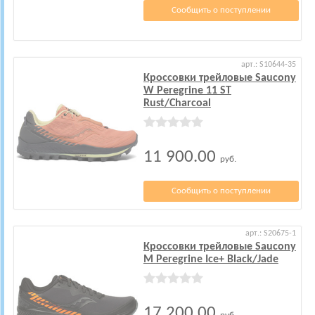
Сообщить о поступлении
арт.: S10644-35
Кроссовки трейловые Saucony
W Peregrine 11 ST
Rust/Charcoal
11 900.00
руб.
Сообщить о поступлении
арт.: S20675-1
Кроссовки трейловые Saucony
M Peregrine Ice+ Black/Jade
17 200.00