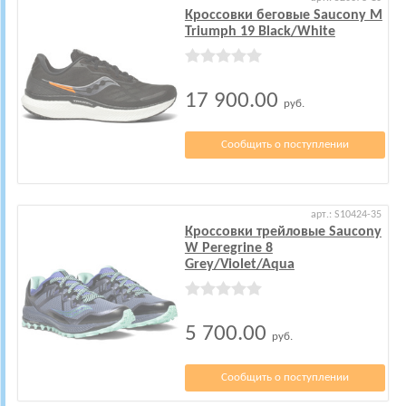
Кроссовки беговые Saucony M
Triumph 19 Black/White
17 900.00
руб.
Сообщить о поступлении
арт.: S10424-35
Кроссовки трейловые Saucony
W Peregrine 8
Grey/Violet/Aqua
5 700.00
руб.
Сообщить о поступлении