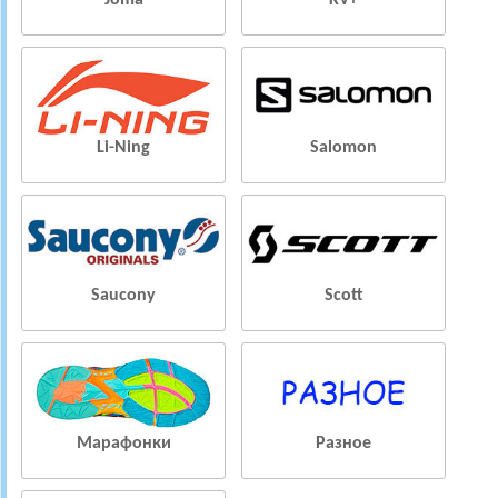
Joma
KV+
Li-Ning
Salomon
Saucony
Scott
Марафонки
Разное