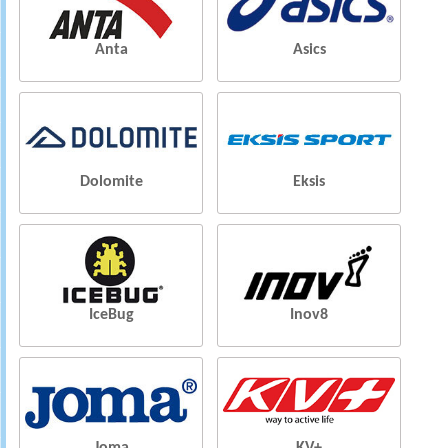
Anta
Asics
Dolomite
Eksis
IceBug
Inov8