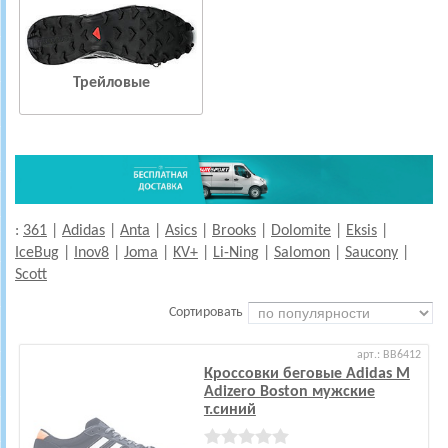
Трейловые
:
361
|
Adidas
|
Anta
|
Asics
|
Brooks
|
Dolomite
|
Eksis
|
IceBug
|
Inov8
|
Joma
|
KV+
|
Li-Ning
|
Salomon
|
Saucony
|
Scott
Сортировать
арт.: BB6412
Кроссовки беговые Adidas M
Adizero Boston мужские
т.синий