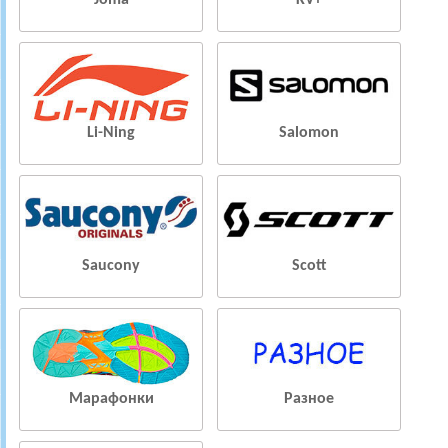
Joma
KV+
Li-Ning
Salomon
Saucony
Scott
Марафонки
Разное