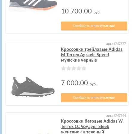
10 700.00
руб.
Сообщить о поступлении
арт.: CM7577
Кроссовки трейловые Adidas
M Terrex Agravic Speed
мужские черные
7 000.00
руб.
Сообщить о поступлении
арт.: CM7544
Кроссовки беговые Adidas W
Terrex CC Voyager Sleek
женские св.зеленый