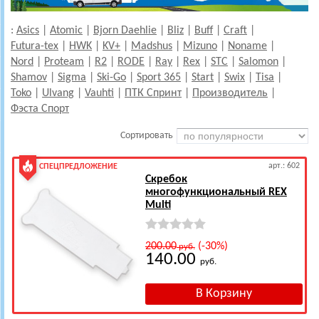
:
Asics
|
Atomic
|
Bjorn Daehlie
|
Bliz
|
Buff
|
Craft
|
Futura-tex
|
HWK
|
KV+
|
Madshus
|
Mizuno
|
Noname
|
Nord
|
Proteam
|
R2
|
RODE
|
Ray
|
Rex
|
STC
|
Salomon
|
Shamov
|
Sigma
|
Ski-Go
|
Sport 365
|
Start
|
Swix
|
Tisa
|
Toko
|
Ulvang
|
Vauhti
|
ПТК Спринт
|
Производитель
|
Фэста Спорт
Сортировать
арт.: 602
СПЕЦПРЕДЛОЖЕНИЕ
Скребок
многофункциональный REX
Multi
200.00
(-30%)
руб.
140.00
руб.