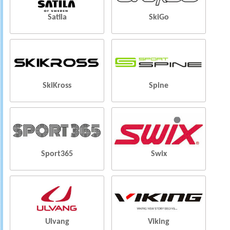
Satila
SkiGo
SkiKross
Spine
Sport365
Swix
Ulvang
Viking