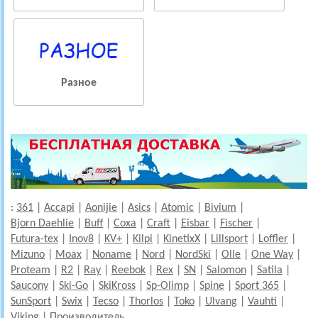
Разное
:
361
|
Accapi
|
Aonijie
|
Asics
|
Atomic
|
Bivium
|
Bjorn Daehlie
|
Buff
|
Coxa
|
Craft
|
Eisbar
|
Fischer
|
Futura-tex
|
Inov8
|
KV+
|
Kilpi
|
KinetixX
|
Lillsport
|
Loffler
|
Mizuno
|
Moax
|
Noname
|
Nord
|
NordSki
|
Olle
|
One Way
|
Proteam
|
R2
|
Ray
|
Reebok
|
Rex
|
SN
|
Salomon
|
Satila
|
Saucony
|
Ski-Go
|
SkiKross
|
Sp-Olimp
|
Spine
|
Sport 365
|
SunSport
|
Swix
|
Tecso
|
Thorlos
|
Toko
|
Ulvang
|
Vauhti
|
Viking
|
Производитель