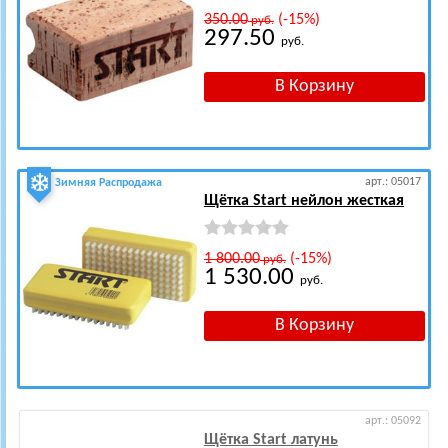
350.00
(-15%)
руб.
297.50
руб.
арт.: 05017
Зимняя Распродажа
Щётка Start нейлон жесткая
1 800.00
(-15%)
руб.
1 530.00
руб.
арт.: 05092
Щётка Start латунь