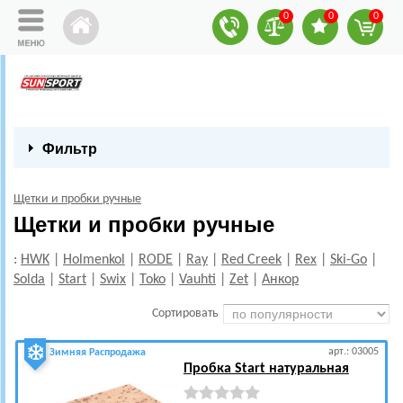
0
0
0
Фильтр
Щетки и пробки ручные
Щетки и пробки ручные
:
HWK
|
Holmenkol
|
RODE
|
Ray
|
Red Creek
|
Rex
|
Ski-Go
|
Solda
|
Start
|
Swix
|
Toko
|
Vauhti
|
Zet
|
Анкор
Сортировать
арт.: 03005
Зимняя Распродажа
Пробка Start натуральная