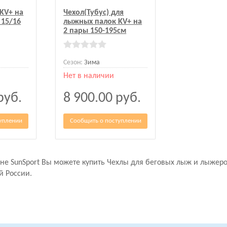
KV+ на
Чехол(Тубус) для
 15/16
лыжных палок KV+ на
2 пары 150-195см
Сезон:
Зима
Нет в наличии
руб.
8 900.00
руб.
уплении
Сообщить о поступлении
ине SunSport Вы можете купить Чехлы для беговых лыж и лыжер
й России.