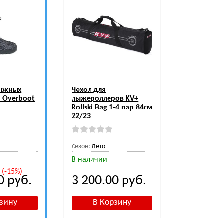
лыжных
Чехол для
 Overboot
лыжероллеров KV+
Rollski Bag 1-4 пар 84см
22/23
Сезон:
Лето
В наличии
.
(-15%)
00
руб.
3 200.00
руб.