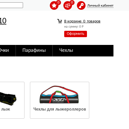
0
0
Личный кабинет
10
В корзине
0
товаров
на сумму:
0
Р
Оформить
Очки
Парафины
Чехлы
я лыж
Чехлы для лыжероллеров