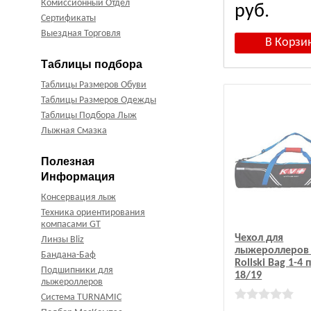
Комиссионный Отдел
руб.
Сертификаты
Выездная Торговля
Таблицы подбора
Таблицы Размеров Обуви
Таблицы Размеров Одежды
Таблицы Подбора Лыж
Лыжная Смазка
Полезная
Информация
Консервация лыж
Техника ориентирования
компасами GT
Чехол для
Линзы Bliz
лыжероллеров
Бандана-Баф
Rollski Bag 1-4
Подшипники для
18/19
лыжероллеров
Система TURNAMIC