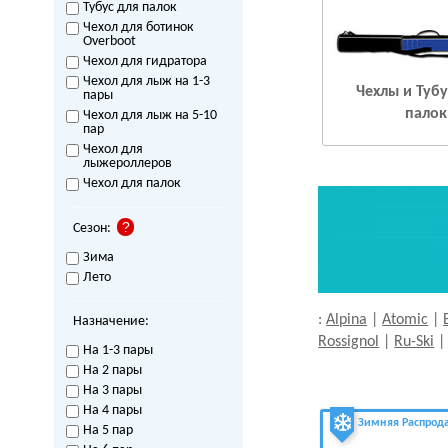
Тубус для палок
Чехол для ботинок
Overboot
Чехол для гидратора
Чехол для лыж на 1-3
Чехлы и Туб
пары
палок
Чехол для лыж на 5-10
пар
Чехол для
лыжероллеров
Чехол для палок
Сезон:
Зима
Лето
:
Alpina
|
Atomic
|
Назначение:
Rossignol
|
Ru-Ski
На 1-3 пары
На 2 пары
На 3 пары
На 4 пары
Зимняя Распрод
На 5 пар