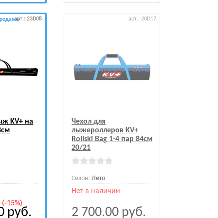
арт.: 23D08
арт.: 20D17
продажа
ыж KV+ на
Чехол для
8см
лыжероллеров KV+
Rollski Bag 1-4 пар 84см
20/21
Сезон:
Лето
Нет в наличии
.
(-15%)
00
руб.
2 700.00
руб.