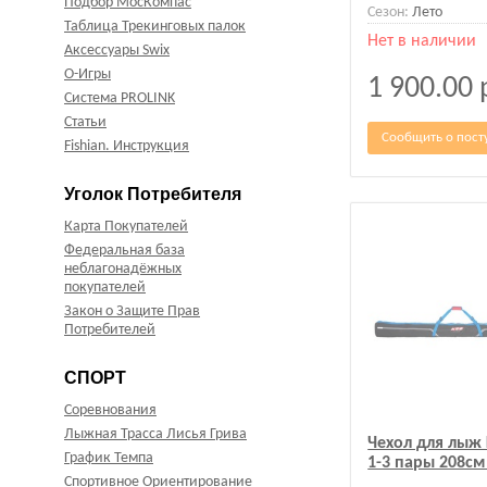
Подбор МосКомпас
Сезон:
Лето
Таблица Трекинговых палок
Нет в наличии
Аксессуары Swix
О-Игры
1 900.00
Система PROLINK
Статьи
Сообщить о пост
Fishian. Инструкция
Уголок Потребителя
Карта Покупателей
Федеральная база
неблагонадёжных
покупателей
Закон о Защите Прав
Потребителей
СПОРТ
Соревнования
Лыжная Трасса Лисья Грива
Чехол для лыж 
График Темпа
1-3 пары 208см
Спортивное Ориентирование