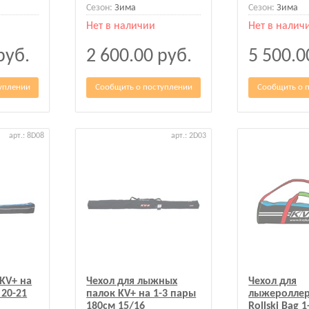
Сезон:
Зима
Сезон:
Зима
Нет в наличии
Нет в налич
руб.
2 600.00
руб.
5 500.
уплении
Сообщить о поступлении
Сообщить о 
арт.: 8D08
арт.: 2D03
KV+ на
Чехол для лыжных
Чехол для
 20-21
палок KV+ на 1-3 пары
лыжероллер
180см 15/16
Rollski Bag 