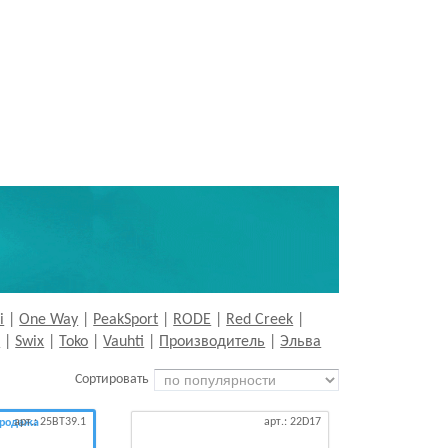
i
|
One Way
|
PeakSport
|
RODE
|
Red Creek
|
r
|
Swix
|
Toko
|
Vauhti
|
Производитель
|
Эльва
Сортировать
арт.: 25BT39.1
арт.: 22D17
продажа