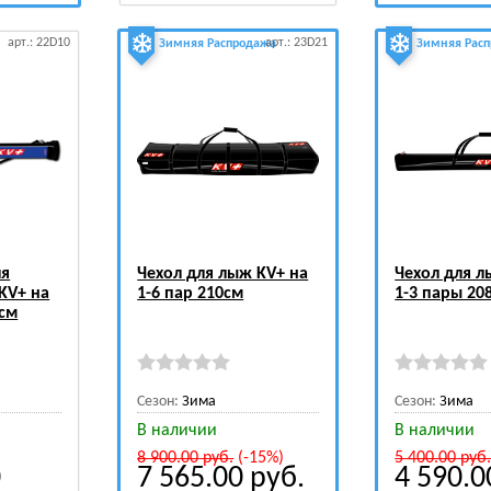
арт.: 22D10
арт.: 23D21
Зимняя Распродажа
Зимняя Рас
ля
Чехол для лыж KV+ на
Чехол для л
KV+ на
1-6 пар 210см
1-3 пары 20
5см
Сезон:
Зима
Сезон:
Зима
В наличии
В наличии
8 900.00
руб.
(-15%)
5 400.00
руб
0
7 565.00
руб.
4 590.