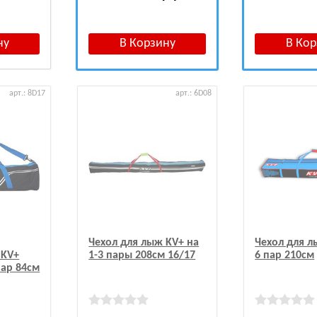
арт.: 8D17
арт.: 6D08
Чехол для лыж KV+ на
Чехол для л
 KV+
1-3 пары 208см 16/17
6 пар 210см
 пар 84см