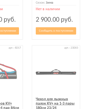
Сезон:
Зима
ии
Нет в наличии
00
руб.
2 900.00
руб.
поступлении
Сообщить о поступлении
арт.: 6D17
арт.: 23D03
Чехол для лыжных
ов KV+
палок KV+ на 1-3 пары
1-4 пар 84см
180см 23/24