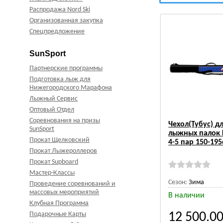
Распродажа Nord Ski
Организованная закупка
Спецпредложение
SunSport
Партнерские программы
Подготовка лыж для
Нижегородского Марафона
Лыжный Сервис
Оптовый Отдел
Соревнования на призы
Чехол(Тубус) д
SunSport
лыжных палок 
Прокат Щелковский
4-5 пар 150-19
Прокат Лыжероллеров
Прокат Supboard
Мастер-Классы
Сезон:
Зима
Проведение соревнований и
массовых мероприятий
В наличии
Клубная Программа
12 500.0
Подарочные Карты