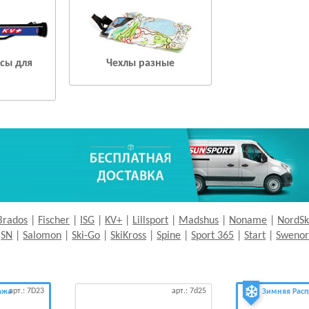
усы для
Чехлы разные
Brados
|
Fischer
|
ISG
|
KV+
|
Lillsport
|
Madshus
|
Noname
|
NordSk
|
SN
|
Salomon
|
Ski-Go
|
SkiKross
|
Spine
|
Sport 365
|
Start
|
Sweno
арт.: 7D23
арт.: 7d25
ажа
Зимняя Рас